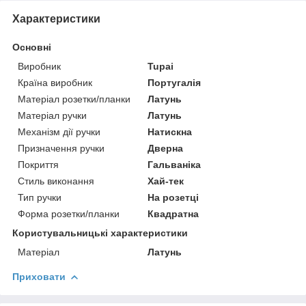
Характеристики
Основні
Виробник
Tupai
Країна виробник
Португалія
Матеріал розетки/планки
Латунь
Матеріал ручки
Латунь
Механізм дії ручки
Натискна
Призначення ручки
Дверна
Покриття
Гальваніка
Стиль виконання
Хай-тек
Тип ручки
На розетці
Форма розетки/планки
Квадратна
Користувальницькі характеристики
Матеріал
Латунь
Приховати