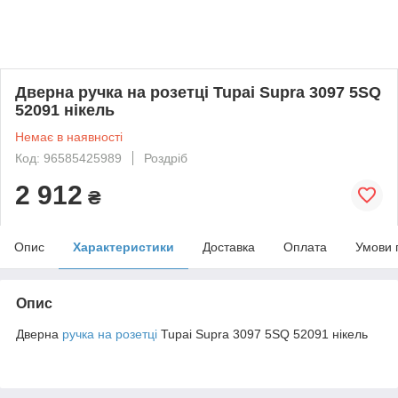
Дверна ручка на розетці Tupai Supra 3097 5SQ
52091 нікель
Немає в наявності
Код: 96585425989
Роздріб
2 912
₴
Опис
Характеристики
Доставка
Оплата
Умови 
Опис
Дверна
ручка на розетці
Tupai Supra 3097 5SQ 52091 нікель