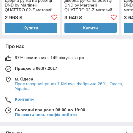
Дверна ручка на розетці
Дверна ручка на розетці
Двер
DND by Martinelli
DND by Martinelli
DND 
QUATTRO 02-Z матовий
QUATTRO 02-Z матовий
мато
нікель 264/14-Z-ZNS
нікель (з накладкою під
нак
2 968
3 640
3 6
₴
₴
циліндр) 264/14-ZY-ZNS
ZCS
Купити
Купити
Про нас
97% позитивних з 149 відгуків за рік
Працює з 06.07.2017
м. Одеса
Промтоварний ринок 7 КМ вул. Фабрична 2691, Одеса,
Україна
Контакти
Сьогодні працює з 08:00 до 19:00
Показати весь графік роботи
Про нас