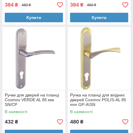
384
384
₴
₴
480 ₴
480 ₴
Купити
Купити
Ручки для дверей на планці
Ручка на планці для вхідних
Cosmov VERDE AL 85 мм
дверей Cosmov POLIS-AL 85
SN/CP
mm GP-A\SN
В наявності
В наявності
432
480
₴
₴