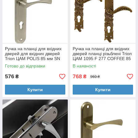
Ручка на планці для вхідних
Ручка на планці для вхідних
дверей для вхідних дверей
дверей планці різьблені Trion
Trion ЦАМ POLIS 85 мм SN
ЦАМ 1095 F 277 COFFEE 85
Широка
mm
Готово до відправки
В наявності
576
768
₴
₴
960 ₴
Купити
Купити