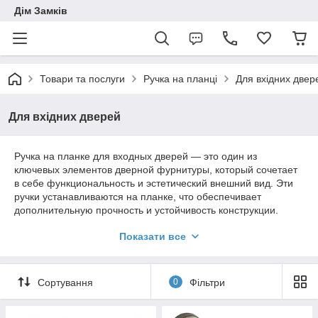
Дім Замків
Товари та послуги
Ручка на планці
Для вхідних двер
Для вхідних дверей
Ручка на планке для входных дверей — это один из
ключевых элементов дверной фурнитуры, который сочетает
в себе функциональность и эстетический внешний вид. Эти
ручки устанавливаются на планке, что обеспечивает
дополнительную прочность и устойчивость конструкции.
Ручка на планке предназначена для удобного открывания и
Показати все
закрывания дверей, обеспечивая надежную фиксацию и
защиту помещения. Она идеально подходит для установки
на входные двери домов, офисов и других помещений.
Основные характеристики:
Сортування
0
Фільтри
Материалы
: Изготовлены из высококачественных
материалов, таких как нержавеющая сталь, латунь,