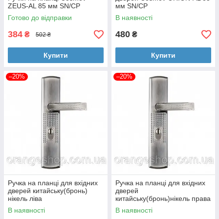
ZEUS-AL 85 мм SN/CP
мм SN/CP
Готово до відправки
В наявності
384
480
₴
₴
502 ₴
Купити
Купити
–20%
–20%
Ручка на планці для вхідних
Ручка на планці для вхідних
дверей китайську(бронь)
дверей
нікель ліва
китайську(бронь)нікель права
В наявності
В наявності