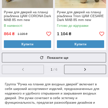
Ручки для дверей на планці
Ручки для дверей на планці
різьблена ЦАМ CORONA Dark
різьблена Trion ЦАМ CESARE
MAB 85 mm new
Dark MAB 85 mm new
В наявності
Готово до відправки
864
1 104
₴
₴
1 109 ₴
Купити
Купити
Показати ще
1
/ 6
Группа "Ручка на планке для входных дверей" включает в
себя широкий ассортимент изделий, предназначенных для
надежного и удобного открывания и закрывания входных
дверей. Эти ручки сочетают в себе эстетику и
функциональность, предлагая разнообразие дизайнов и
материалов, чтобы удовлетворить любые потребности и