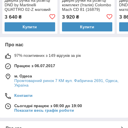
Дверна ручка на розетці
Дверні ручки на розетці
Двер
DND by Martinelli
комплект (Італія) Colombo
DND 
QUATTRO 02-Z матовий
Mach CD 81 (16879)
мато
нікель (з накладкою під
антична латунь
нак
3 640
3 920
3 8
₴
₴
циліндр) 264/14-ZY-ZNS
ZCS
Купити
Купити
Про нас
97% позитивних з 149 відгуків за рік
Працює з 06.07.2017
м. Одеса
Промтоварний ринок 7 КМ вул. Фабрична 2691, Одеса,
Україна
Контакти
Сьогодні працює з 08:00 до 19:00
Показати весь графік роботи
Про нас