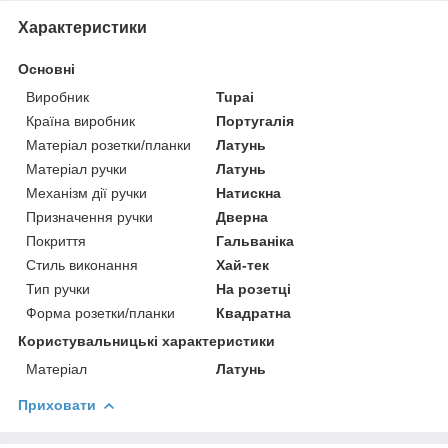
Характеристики
Основні
Виробник
Tupai
Країна виробник
Португалія
Матеріал розетки/планки
Латунь
Матеріал ручки
Латунь
Механізм дії ручки
Натискна
Призначення ручки
Дверна
Покриття
Гальваніка
Стиль виконання
Хай-тек
Тип ручки
На розетці
Форма розетки/планки
Квадратна
Користувальницькі характеристики
Матеріал
Латунь
Приховати