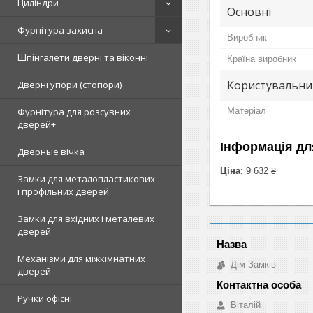
Циліндри
Основні
Фурнітура захисна
Виробник
Шпінгалети дверні та віконні
Країна виробник
Користувальни
Дверні упори (стопори)
Матеріал
Фурнітура для розсувних
дверей+
Інформація дл
Дверные вічка
Ціна:
9 632 ₴
Замки для металопластикових
і профільних дверей
Замки для вхідних і металевих
дверей
Механізми для міжкімнатних
Дім Замків
дверей
Ручки офісні
Віталій