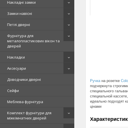
Накладні замки
Замки навісні
Петлі дверні
Фурнітура для
металопластикових вікон та
дверей
Накладки
Аксесуари
Доводчики дверні
Ручка
на розетке
Col
подчеркнута строгим
Сейфи
специального гальва
специальной кассете
идеально подходят к
Меблева фурнітура
цінами
Комплект фурнітури для
міжкімнатних дверей
Характеристик