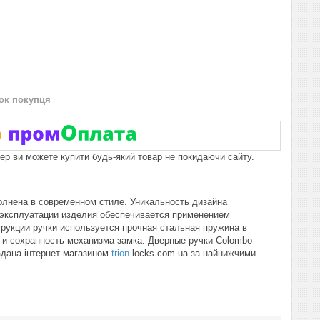
нок покупця
пер ви можете купити будь-який товар не покидаючи сайту.
олнена в современном стиле. Уникальность дизайна
 эксплуатации изделия обеспечивается применением
рукции ручки используется прочная стальная пружина в
 и сохранность механизма замка. Дверные ручки Colombo
адана інтернет-магазином
trion
-locks.com.ua за найнижчими