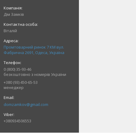
Дім Замків
Віталій
Промтоварний ринок 7 КМ вул.
Фабрична 2691, Одеса, Україна
0 (800) 35-93-46
безкоштовно з номерів України
+380 (93) 450-65-53
менеджер
domzamkov@gmail.com
+380934506553