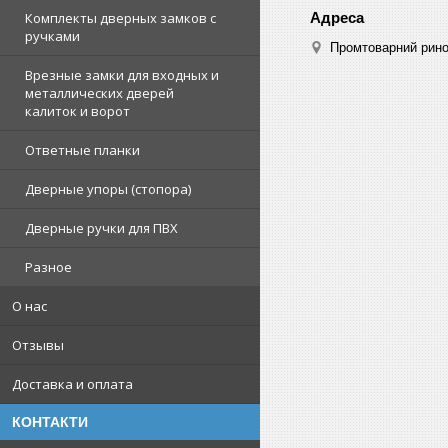
Комплекты дверных замков с
ручками
Промтоварний рино
Врезные замки для входных и
металлических дверей
калиток и ворот
Ответные планки
Дверные упоры (стопора)
Дверные ручки для ПВХ
Разное
О нас
Отзывы
Доставка и оплата
КОНТАКТИ