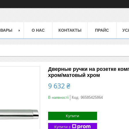
ОВАРЫ
О НАС
КОНТАКТЫ
ПРАЙС
УС
Дверные ручки на розетке комп
хром/матовый хром
9 632 ₴
В наявності
Код:
96585425864
Купити
Купити з