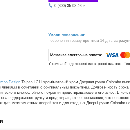
0 (800) 35-93-46
повернення товару протягом 14 днів
за раху
У компанії підключені електронні платежі. Те
ombo Design
Taipan LC11 хром/матовый хром Дверная ручка Colombo вып
и линиями в сочетании с оригинальным покрытием. Долговечность срока
нического многослойного покрытия предотвращающего его износ. В конст
, она поддерживает ручку и предотвращает ее провисание, что повышает
ак для межкомнатных дверей так и для входных Дверні ручки Colombo н
и