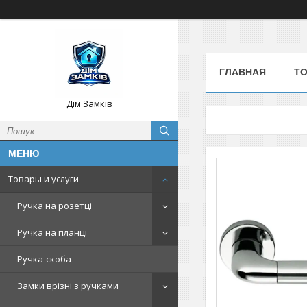
ГЛАВНАЯ
Т
Дім Замків
Товары и услуги
Ручка на розетці
Ручка на планці
Ручка-скоба
Замки врізні з ручками