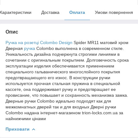
Характеристики
Доставка
Оплата
Умови повернення
Опис
Ручка на розетці
Colombo Design
Spider MR11 матовий хром
Дверная
ручка
Colombo выполнена в современном стиле.
Уникальность дизайна подчеркнута строгими линиями в
сочетании с оригинальным покрытием. Долговечность срока
эксплуатации изделия обеспечивается применением
специального гальванического многослойного покрытия
предотвращающего его износ. В конструкции ручки
используется прочная стальная пружина в специальной
кассете, она поддерживает ручку и предотвращает ее
провисание, что повышает и сохранность механизма замка.
Дверные ручки Colombo идеально подходят как для
межкомнатных дверей так и для входных Дверні ручки
Colombo надана інтернет-магазином trion-locks.com.ua за
найнижчими цінами
Приховати