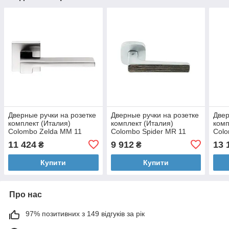
Дверные ручки на розетке
Дверные ручки на розетке
Двер
комплект (Италия)
комплект (Италия)
комп
Colombo Zelda MM 11
Colombo Spider MR 11
Colo
7282 матовый хром
40923 матовый хром (без
мат
11 424
9 912
13 
₴
₴
вставки)
Купити
Купити
Про нас
97% позитивних з 149 відгуків за рік