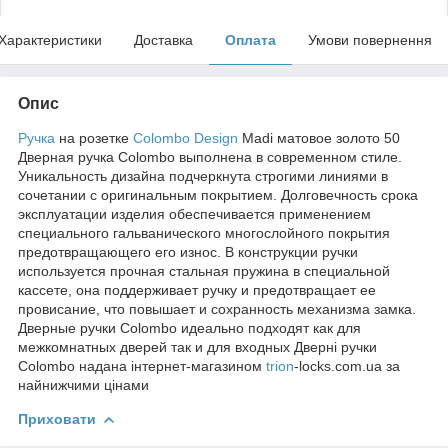
Характеристики
Доставка
Оплата
Умови повернення
Опис
Ручка
на розетке
Colombo Design
Madi матовое золото 50
Дверная ручка Colombo выполнена в современном стиле.
Уникальность дизайна подчеркнута строгими линиями в
сочетании с оригинальным покрытием. Долговечность срока
эксплуатации изделия обеспечивается применением
специального гальванического многослойного покрытия
предотвращающего его износ. В конструкции ручки
используется прочная стальная пружина в специальной
кассете, она поддерживает ручку и предотвращает ее
провисание, что повышает и сохранность механизма замка.
Дверные ручки Colombo идеально подходят как для
межкомнатных дверей так и для входных Дверні ручки
Colombo надана інтернет-магазином
trion
-locks.com.ua за
найнижчими цінами
Приховати