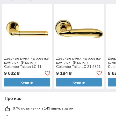
Дверные ручки на розетке
Дверные ручки на розетке
Двер
комплект (Италия)
комплект (Италия)
комп
Colombo Taipan LC 11
Colombo Talita LC 21 2821
Colo
24144 полированная
полированная латунь/
3030
9 632
9 184
8 6
₴
₴
латунь/матовое золото
матовое золото
Купити
Купити
Про нас
97% позитивних з 149 відгуків за рік