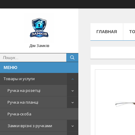
ГЛАВНАЯ
Т
Дім Замків
Товары и услуги
Ручка на розетці
Ручка на планці
Ручка-скоба
Замки врізні з ручками