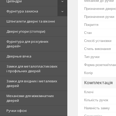
Механізм дії ручки
Циліндри
Призначення дверно
Фурнітура захисна
Призначення ручки
Шпінгалети дверні та віконні
Покриття
Дверні упори (стопори)
Стан
Спосіб установки
Фурнітура для розсувних
дверей+
Стиль виконання
Дверные вічка
Тип ручки
Форма розетки/план
Замки для металопластикових
і профільних дверей
Колір
Замки для вхідних і металевих
Комплектація
дверей
Ключі
Механізми для міжкімнатних
Кількість ручок
дверей
Наявність замку
Ручки офісні