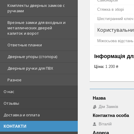
Самонарізи
Комплекты дверных замков с
Стяжка в зборі
ручками
Шестигранний ключ
Врезные замки для входных и
металлических дверей
Користувальни
калиток и ворот
Міжосьова відстань
Ответные планки
Інформація дл
Дверные упоры (стопора)
Ціна:
1 200 ₴
Дверные ручки для ПВХ
Разное
О нас
Отзывы
Дім Замків
Доставка и оплата
Віталій
КОНТАКТИ