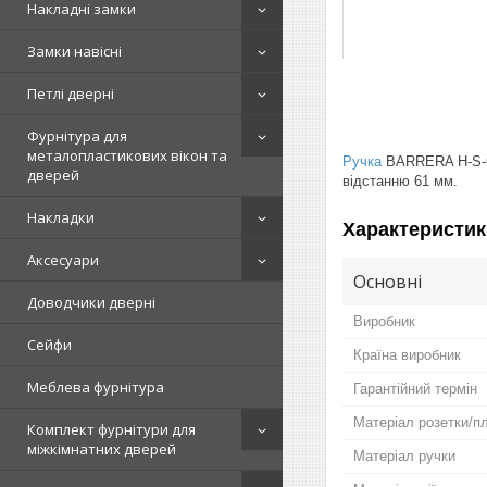
Накладні замки
Замки навісні
Петлі дверні
Фурнітура для
металопластикових вікон та
Ручка
BARRERA H-S-6
дверей
відстанню 61 мм.
Накладки
Характеристик
Аксесуари
Основні
Доводчики дверні
Виробник
Сейфи
Країна виробник
Меблева фурнітура
Гарантійний термін
Матеріал розетки/п
Комплект фурнітури для
міжкімнатних дверей
Матеріал ручки