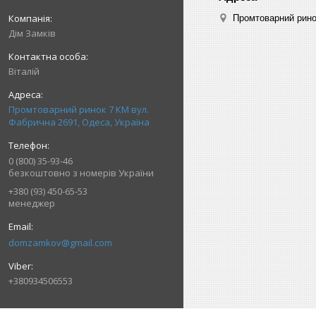
Промтоварний рино
Дім Замків
Віталій
Промтоварний ринок 7 КМ вул.
Фабрична 2691, Одеса, Україна
0 (800) 35-93-46
безкоштовно з номерів України
+380 (93) 450-65-53
менеджер
domzamkov@gmail.com
+380934506553