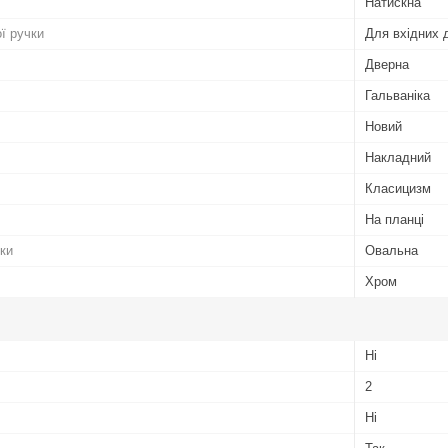
Натискна
ї ручки
Для вхідних 
Дверна
Гальваніка
Новий
Накладний
Класицизм
На планці
ки
Овальна
Хром
Ні
2
Ні