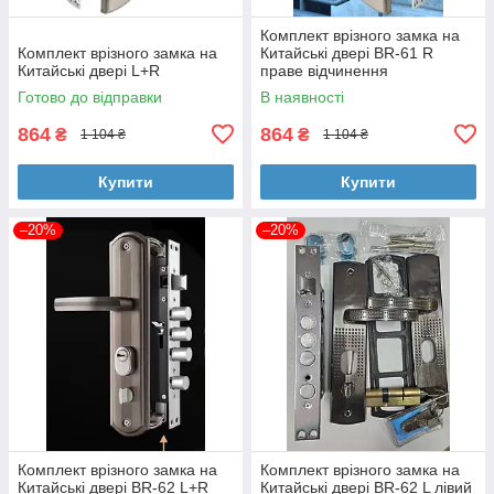
Комплект врізного замка на
Комплект врізного замка на
Китайські двері BR-61 R
Китайські двері L+R
праве відчинення
Готово до відправки
В наявності
864
864
₴
₴
1 104 ₴
1 104 ₴
Купити
Купити
–20%
–20%
Комплект врізного замка на
Комплект врізного замка на
Китайські двері BR-62 L+R
Китайські двері BR-62 L лівий