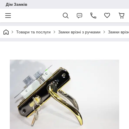
Дім Замків
Товари та послуги
Замки врізні з ручками
Замки вріз