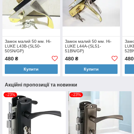
Замок малий 50 мм. Hi-
Замок малий 50 мм. Hi-
Замо
LUKE L43B-(SL50-
LUKE L44A-(SL51-
LUKE
50SN/GP)
51BN/GP)
52B
480
480
480
₴
₴
Купити
Купити
Акційні пропозиції та новинки
–23%
–23%