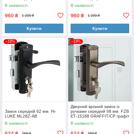
В наявності
В наявності
960
960
₴
₴
1 200 ₴
1 200 ₴
Купити
Купити
–19%
–19%
Дверний врізний замок із
Замок середній 62 мм. Hi-
ручками середній 58 мм. FZB
LUKE ML28Z-AB
ET-15188 GRAFFIT/CP графіт
В наявності
В наявності
624
624
₴
₴
768 ₴
768 ₴