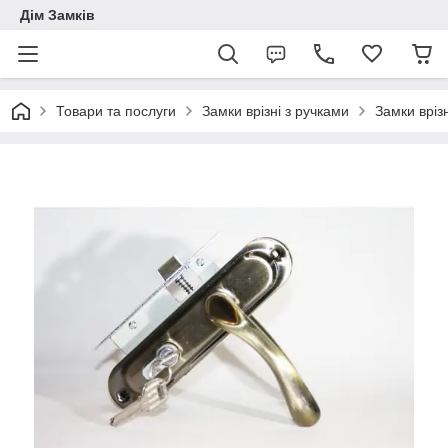
Дім Замків
Товари та послуги
Замки врізні з ручками
Замки вріз