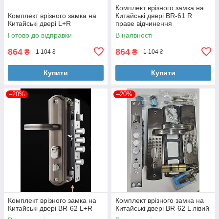
Комплект врізного замка на
Комплект врізного замка на
Китайські двері BR-61 R
Китайські двері L+R
праве відчинення
Готово до відправки
В наявності
864
864
₴
₴
1 104 ₴
1 104 ₴
Купити
Купити
–20%
–20%
Комплект врізного замка на
Комплект врізного замка на
Китайські двері BR-62 L+R
Китайські двері BR-62 L лівий