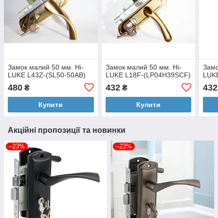
Замок малий 50 мм. Hi-
Замок малий 50 мм. Hi-
Замо
LUKE L43Z-(SL50-50AB)
LUKE L18F-(LP04H39SCF)
LUK
480
432
432
₴
₴
Купити
Купити
Акційні пропозиції та новинки
–23%
–23%