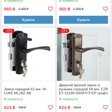
В наявності
В наявності
960
960
₴
₴
1 200 ₴
1 200 ₴
Купити
Купити
–19%
–19%
Дверний врізний замок із
Замок середній 62 мм. Hi-
ручками середній 58 мм. FZB
LUKE ML28Z-AB
ET-15188 GRAFFIT/CP графіт
В наявності
В наявності
624
624
₴
₴
768 ₴
768 ₴