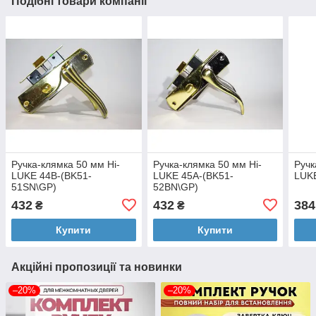
Подібні товари компанії
Ручка-клямка 50 мм Hi-
Ручка-клямка 50 мм Hi-
Ручк
LUKE 44B-(BK51-
LUKE 45A-(BK51-
LUK
51SN\GP)
52BN\GP)
432
432
384
₴
₴
Купити
Купити
Акційні пропозиції та новинки
–20%
–20%