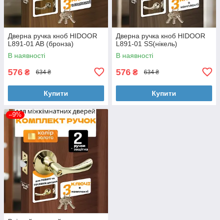
Дверна ручка кноб HIDOOR
Дверна ручка кноб HIDOOR
L891-01 AB (бронза)
L891-01 SS(нікель)
В наявності
В наявності
576
576
₴
₴
634 ₴
634 ₴
Купити
Купити
–9%