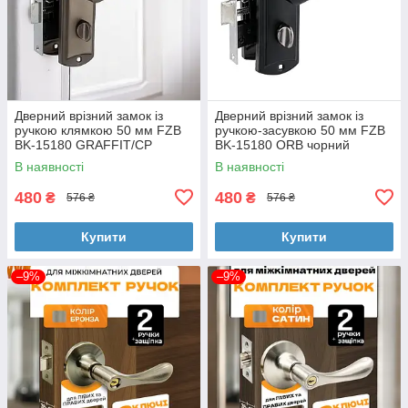
Дверний врізний замок із
Дверний врізний замок із
ручкою клямкою 50 мм FZB
ручкою-засувкою 50 мм FZB
BK-15180 GRAFFIT/CP
BK-15180 ORB чорний
графіт
В наявності
В наявності
480
480
₴
₴
576 ₴
576 ₴
Купити
Купити
–9%
–9%