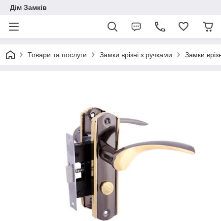
Дім Замків
Товари та послуги
Замки врізні з ручками
Замки вріз