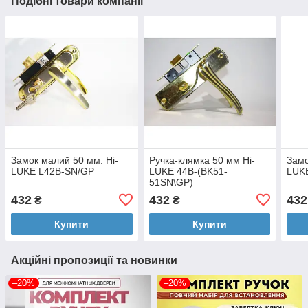
Подібні товари компанії
Замок малий 50 мм. Hi-
Ручка-клямка 50 мм Hi-
Замо
LUKE L42B-SN/GP
LUKE 44B-(BK51-
LUK
51SN\GP)
432
432
432
₴
₴
Купити
Купити
Акційні пропозиції та новинки
–20%
–20%