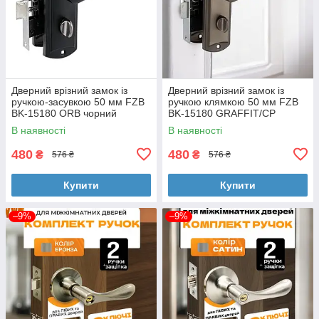
Дверний врізний замок із
Дверний врізний замок із
ручкою-засувкою 50 мм FZB
ручкою клямкою 50 мм FZB
BK-15180 ORB чорний
BK-15180 GRAFFIT/CP
графіт
В наявності
В наявності
480
480
₴
₴
576 ₴
576 ₴
Купити
Купити
–9%
–9%