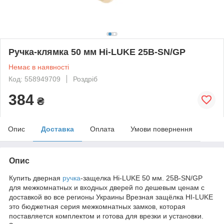
Ручка-клямка 50 мм Hi-LUKE 25B-SN/GP
Немає в наявності
Код: 558949709
Роздріб
384
₴
Опис
Доставка
Оплата
Умови повернення
Опис
Купить дверная
ручка
-защелка Hi-LUKE 50 мм. 25B-SN/GP
для межкомнатных и входных дверей по дешевым ценам с
доставкой во все регионы Украины Врезная защёлка HI-LUKE
это бюджетная серия межкомнатных замков, которая
поставляется комплектом и готова для врезки и установки.