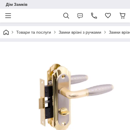
Дім Замків
Товари та послуги
Замки врізні з ручками
Замки вріз