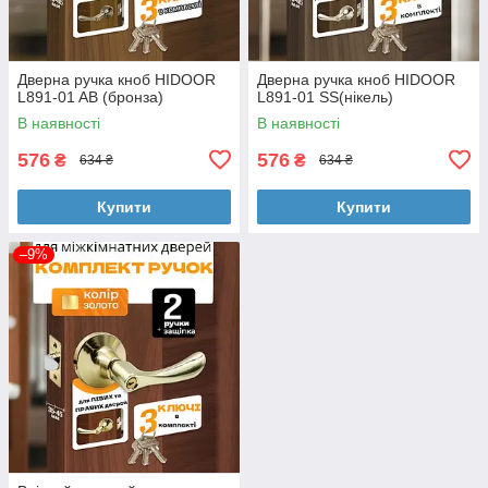
Дверна ручка кноб HIDOOR
Дверна ручка кноб HIDOOR
L891-01 AB (бронза)
L891-01 SS(нікель)
В наявності
В наявності
576
576
₴
₴
634 ₴
634 ₴
Купити
Купити
–9%