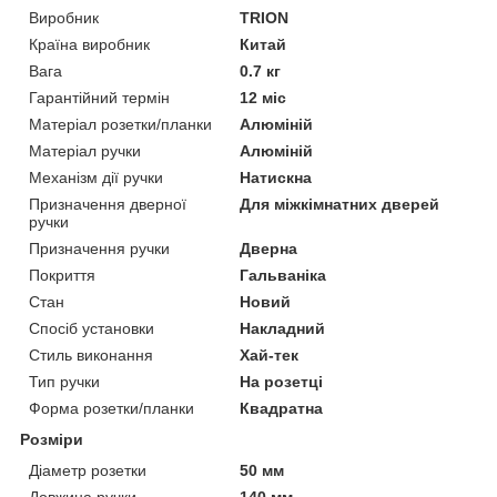
Виробник
TRION
Країна виробник
Китай
Вага
0.7 кг
Гарантійний термін
12 міс
Матеріал розетки/планки
Алюміній
Матеріал ручки
Алюміній
Механізм дії ручки
Натискна
Призначення дверної
Для міжкімнатних дверей
ручки
Призначення ручки
Дверна
Покриття
Гальваніка
Стан
Новий
Спосіб установки
Накладний
Стиль виконання
Хай-тек
Тип ручки
На розетці
Форма розетки/планки
Квадратна
Розміри
Діаметр розетки
50 мм
Довжина ручки
140 мм