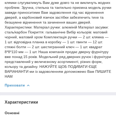
клямки слугуватимуть Вам дуже довго та не викличуть жодних
проблем. Зручна, стильна та тактильно приємна модель ручки
завжди приноситиме Вам задоволення під час відчинення
дверей, а карбоновий язичок застібки забезпечить тихе та
безшумне відчинення та зачинення ваших дверей.
Характеристики: Матеріал ручки: алюміній Матеріал засувки:
сталь/карбон Покриття: гальванічне Вибір кольорів: матовий
чорний, матовий хром Комплектація ручки — 2 шт. клямка —
1 шт. відповідна планка в коробку — 1 шт. гвинти — 12 шт.
стяжні болти — 2 шт. шестигранний ключ — 1 шт. квадрат
8*8*110 мм — 1 шт. Наша компанія продає дверну фурнітуру
вже понад 15 років. Модельний ряд дверних ручок і фурнітури
представлений у величезному асортименті, різних форм,
кольору та дизайну. НАЖУЙТЕ ЩОБ ПОДИВАТИ ЄЩЕ
ВАРІАНІАНТИ ми із задоволенням допоможемо Вам ПИШИТЕ
НАМ
Приховати
Характеристики
Основні