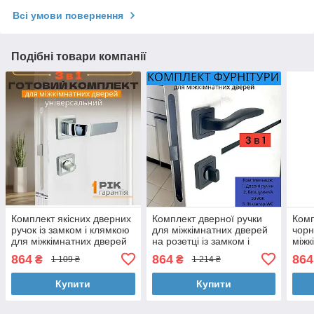
Всі умови повернення
Подібні товари компанії
Комплект якісних дверних
Комплект дверної ручки
Комп
ручок із замком і клямкою
для міжкімнатних дверей
чорн
для міжкімнатних дверей
на розетці із замком і
міжк
TRION VENDUTO 74 AL-
клямкою TRION LUNA AL-
фік
864
864
864
₴
₴
1 109 ₴
1 214 ₴
AL SN/CP
74 Black чорний
LIBE
Купити
Купити