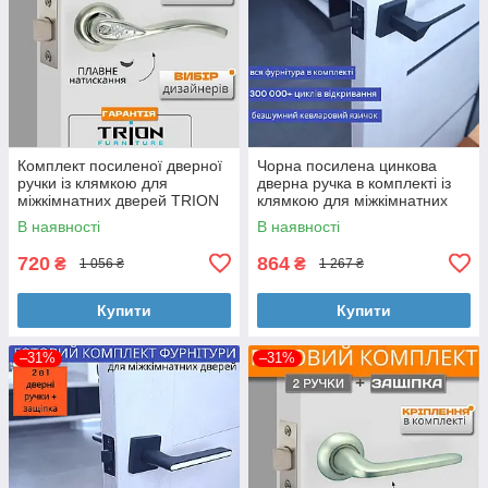
Комплект посиленої дверної
Чорна посилена цинкова
ручки із клямкою для
дверна ручка в комплекті із
міжкімнатних дверей TRION
клямкою для міжкімнатних
LUCIDO Z-17 SN/CP сатин
дверей TRION CAPRI-Z 49
В наявності
В наявності
хром
Black
720
864
₴
₴
1 056 ₴
1 267 ₴
Купити
Купити
–31%
–31%