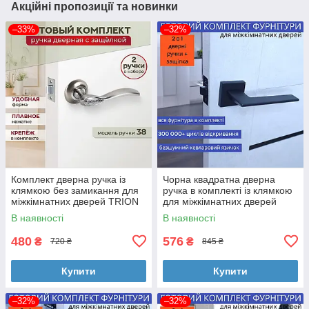
Акційні пропозиції та новинки
–33%
–32%
Комплект дверна ручка із
Чорна квадратна дверна
клямкою без замикання для
ручка в комплекті із клямкою
міжкімнатних дверей TRION
для міжкімнатних дверей
LUCIDO AL-17 SN/CP сатин
TRION GALAXY AL-49 Black
В наявності
В наявності
хром
480
576
₴
₴
720 ₴
845 ₴
Купити
Купити
–32%
–32%