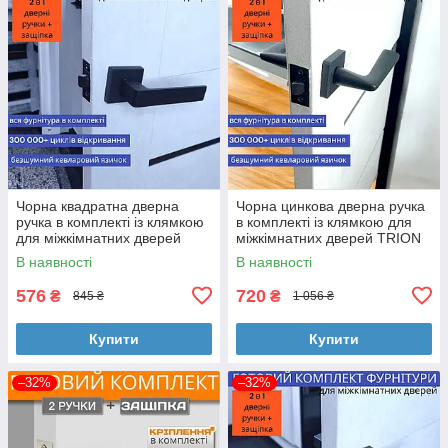
Чорна квадратна дверна
Чорна цинкова дверна ручка
ручка в комплекті із клямкою
в комплекті із клямкою для
для міжкімнатних дверей
міжкімнатних дверей TRION
TRION FLASH AL-49 Black
NUEVO-Z 74 MB (black)
В наявності
В наявності
576
720
₴
₴
845 ₴
1 056 ₴
Купити
Купити
–32%
–32%