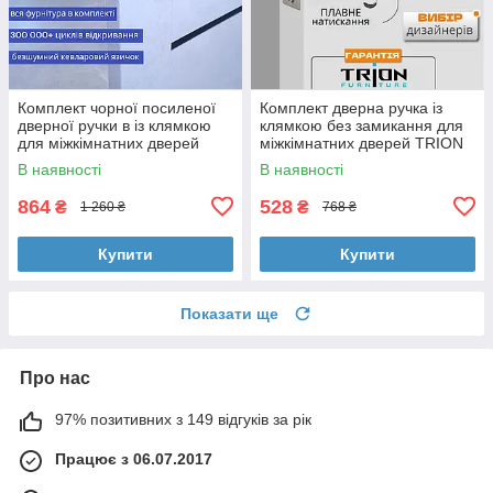
Комплект чорної посиленої
Комплект дверна ручка із
дверної ручки в із клямкою
клямкою без замикання для
для міжкімнатних дверей
міжкімнатних дверей TRION
TRION RADIANT Z-49
STRONG AL- 47 MSN
В наявності
В наявності
BLACK/White
матовий хром
864
528
₴
₴
1 260 ₴
768 ₴
Купити
Купити
Показати ще
Про нас
97% позитивних з 149 відгуків за рік
Працює з 06.07.2017