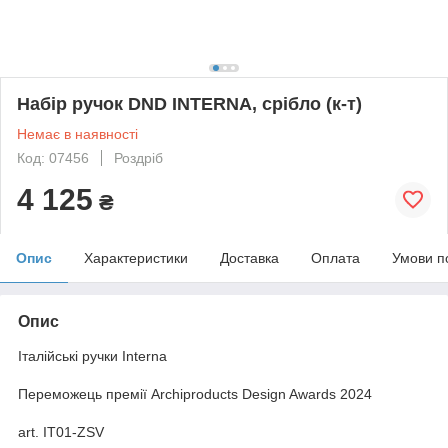
Набір ручок DND INTERNA, срібло (к-т)
Немає в наявності
Код: 07456
Роздріб
4 125
₴
Опис
Характеристики
Доставка
Оплата
Умови п
Опис
Італійські ручки Interna
Переможець премії Archiproducts Design Awards 2024
art. IT01-ZSV