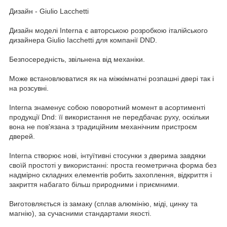
Дизайн - Giulio Lacchetti
Дизайн моделі Interna є авторською розробкою італійського
дизайнера Giulio Iacchetti для компанії DND.
Безпосередність, звільнена від механіки.
Може встановлюватися як на міжкімнатні розпашні двері так і
на розсувні.
Interna знаменує собою поворотний момент в асортименті
продукції Dnd: її використання не передбачає руху, оскільки
вона не пов'язана з традиційним механічним пристроєм
дверей.
Interna створює нові, інтуїтивні стосунки з дверима завдяки
своїй простоті у використанні: проста геометрична форма без
надмірно складних елементів робить захоплення, відкриття і
закриття набагато більш природними і приємними.
Виготовляється із замаку (сплав алюмінію, міді, цинку та
магнію), за сучасними стандартами якості.