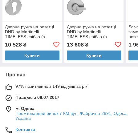
Дверна ручка на розетці
Дверна ручка на розетці
Scivo
DND by Martinelli
DND by Martinelli
замо
TIMELESS срібло (з
TIMELESS срібло (з
розс
накладкою під циліндр)
накладкою WC) TL01T-
(шт)
10 528
13 608
1 9
₴
₴
TL01Y-ASV
ASV
Купити
Купити
Про нас
97% позитивних з 149 відгуків за рік
Працює з 06.07.2017
м. Одеса
Промтоварний ринок 7 КМ вул. Фабрична 2691, Одеса,
Україна
Контакти