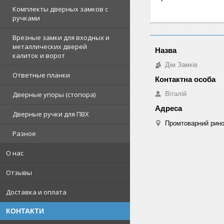
Комплекты дверных замков с
ручками
Врезные замки для входных и
металлических дверей
калиток и ворот
Дім Замків
Ответные планки
Віталій
Дверные упоры (стопора)
Дверные ручки для ПВХ
Промтоварний рино
Разное
О нас
Отзывы
Доставка и оплата
КОНТАКТИ