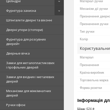
Циліндри
Матеріал ручки
Механізм дії ручки
Фурнітура захисна
Призначення дверно
Шпінгалети дверні та віконні
Призначення ручки
Дверні упори (стопори)
Тип ручки
Фурнітура для розсувних
Колір
дверей+
Користувальни
Дверные вічка
Матеріал
Замки для металопластикових
Призначення
і профільних дверей
Країна-виробник
Замки для вхідних і металевих
Торговельна марка
дверей
Форма розетки
Механізми для міжкімнатних
дверей
Інформація дл
Ручки офісні
Ціна:
624 ₴