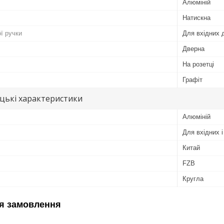
Алюміній
Натискна
ї ручки
Для вхідних 
Дверна
На розетці
Графіт
цькі характеристики
Алюміній
Для вхідних 
Китай
FZB
Кругла
я замовлення