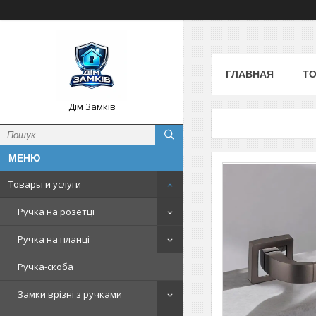
ГЛАВНАЯ
Т
Дім Замків
Товары и услуги
Ручка на розетці
Ручка на планці
Ручка-скоба
Замки врізні з ручками