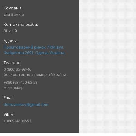
Дім Замків
Віталій
Промтоварний ринок 7 КМ вул.
Фабрична 2691, Одеса, Україна
0 (800) 35-93-46
безкоштовно з номерів України
+380 (93) 450-65-53
менеджер
domzamkov@gmail.com
+380934506553