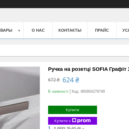
ОВАРЫ
О НАС
КОНТАКТЫ
ПРАЙС
УС
Ручка на розетці SOFIA Графіт
624 ₴
672 ₴
В наявності
Код:
965854279749
Купити
Купити з
0 (800) 35-93-46