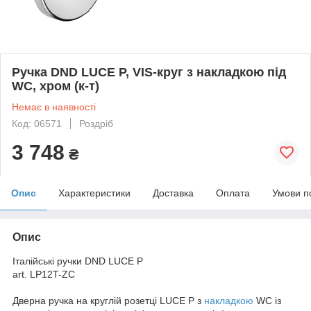
Ручка DND LUCE P, VIS-круг з накладкою під
WC, хром (к-т)
Немає в наявності
Код: 06571
Роздріб
3 748
₴
Опис
Характеристики
Доставка
Оплата
Умови п
Опис
Італійські ручки DND LUCE P
art. LP12T-ZC
Дверна ручка на круглій розетці LUCE P з
накладкою
WC із