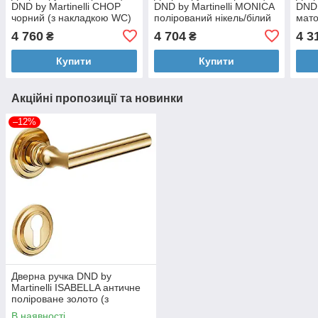
DND by Martinelli CHOP
DND by Martinelli MONICA
DND 
чорний (з накладкою WC)
полірований нікель/білий
мато
CP12T-ZNE
фарфор (з накладкою під
нак
4 760
4 704
4 3
₴
₴
ZCS
Купити
Купити
Акційні пропозиції та новинки
–12%
Дверна ручка DND by
Martinelli ISABELLA античне
поліроване золото (з
накладкою під циліндр)
В наявності