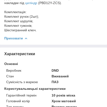
накладки під
циліндр
(PBD12Y-ZCS).
Комплектація:
Комплект ручок (2шт);
Комплект шурупів;
Комплект гужонів;
Шестигранний ключ.
Приховати
Характеристики
Основні
Виробник
DND
Стан
Вживаний
Сумісність з маркою
ПАЗ
Користувальницькі характеристики
Гарантійний термін
10 років міска
Головний колір
Хром матовий
Тип товару
Розетка кругла