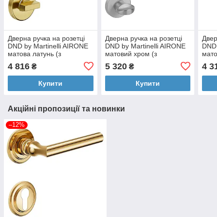
Дверна ручка на розетці
Дверна ручка на розетці
Двер
DND by Martinelli AIRONE
DND by Martinelli AIRONE
DND 
матова латунь (з
матовий хром (з
мато
накладкою WC) 603/12T-
накладкою WC) 603/12T-
нак
4 816
5 320
4 3
₴
₴
OS
OCS
ZCS
Купити
Купити
Акційні пропозиції та новинки
–12%