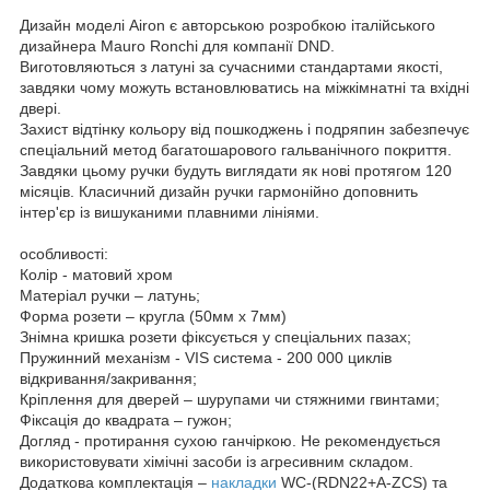
Дизайн моделі Airon є авторською розробкою італійського
дизайнера Mauro Ronchi для компанії DND.
Виготовляються з латуні за сучасними стандартами якості,
завдяки чому можуть встановлюватись на міжкімнатні та вхідні
двері.
Захист відтінку кольору від пошкоджень і подряпин забезпечує
спеціальний метод багатошарового гальванічного покриття.
Завдяки цьому ручки будуть виглядати як нові протягом 120
місяців. Класичний дизайн ручки гармонійно доповнить
інтер'єр із вишуканими плавними лініями.
особливості:
Колір - матовий хром
Матеріал ручки – латунь;
Форма розети – кругла (50мм х 7мм)
Знімна кришка розети фіксується у спеціальних пазах;
Пружинний механізм - VIS система - 200 000 циклів
відкривання/закривання;
Кріплення для дверей – шурупами чи стяжними гвинтами;
Фіксація до квадрата – гужон;
Догляд - протирання сухою ганчіркою. Не рекомендується
використовувати хімічні засоби із агресивним складом.
Додаткова комплектація –
накладки
WC-(RDN22+A-ZCS) та