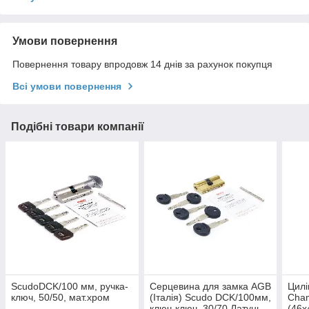
Умови повернення
Повернення товару впродовж 14 днів за рахунок покупця
Всі умови повернення
Подібні товари компанії
ScudoDCK/100 мм, ручка-
Серцевина для замка AGB
Цилі
ключ, 50/50, мат.хром
(Італія) Scudo DCK/100мм,
Cham
ключ-ключ, 30/70 Латунь
(46