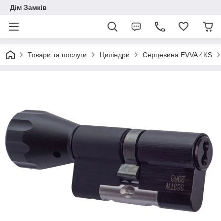
Дім Замків
Товари та послуги
Циліндри
Серцевина EVVA 4KS