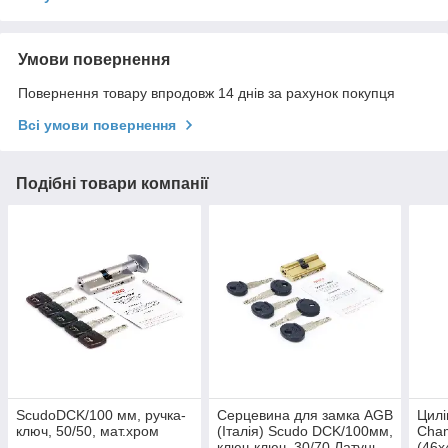
Умови повернення
Повернення товару впродовж 14 днів за рахунок покупця
Всі умови повернення
Подібні товари компанії
ScudoDCK/100 мм, ручка-
Серцевина для замка AGB
Цилі
ключ, 50/50, мат.хром
(Італія) Scudo DCK/100мм,
Cham
ключ-ключ, 30/70 Латунь
(46