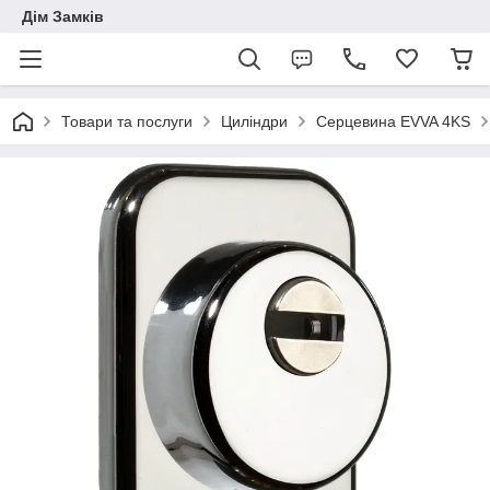
Дім Замків
Товари та послуги
Циліндри
Серцевина EVVA 4KS