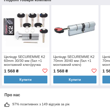
Циліндр SECUREMME K2
Циліндр SECUREMME K2
Цил
60mm 30/30 мм (5кл +1
70mm 30/40 мм (5кл +1
70mm
монтажний ключ)ручка
монтажний ключ)
монт
мат.хром 48124
мат.хром 48117
мат.
1 568
1 568
1 5
₴
₴
Купити
Купити
Про нас
97% позитивних з 149 відгуків за рік