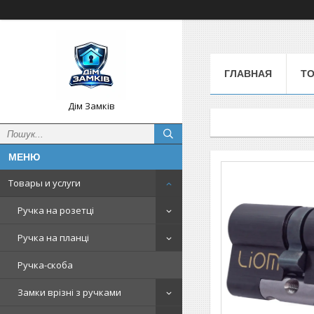
ГЛАВНАЯ
Т
Дім Замків
Товары и услуги
Ручка на розетці
Ручка на планці
Ручка-скоба
Замки врізні з ручками