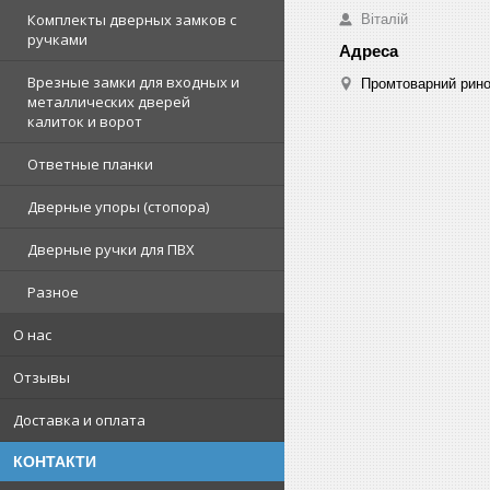
Комплекты дверных замков с
Віталій
ручками
Врезные замки для входных и
Промтоварний рино
металлических дверей
калиток и ворот
Ответные планки
Дверные упоры (стопора)
Дверные ручки для ПВХ
Разное
О нас
Отзывы
Доставка и оплата
КОНТАКТИ