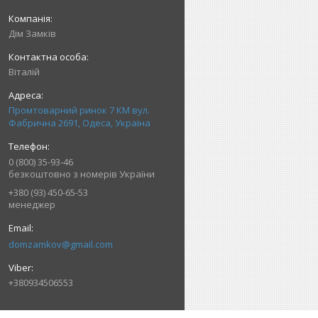
Дім Замків
Віталій
Промтоварний ринок 7 КМ вул.
Фабрична 2691, Одеса, Україна
0 (800) 35-93-46
безкоштовно з номерів України
+380 (93) 450-65-53
менеджер
domzamkov@gmail.com
+380934506553