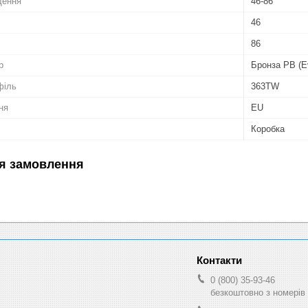
щення
46-86
46
86
р
Бронза PB (E
філь
363TW
ня
EU
Коробка
я замовлення
0 (800) 35-93-46
безкоштовно з номерів 