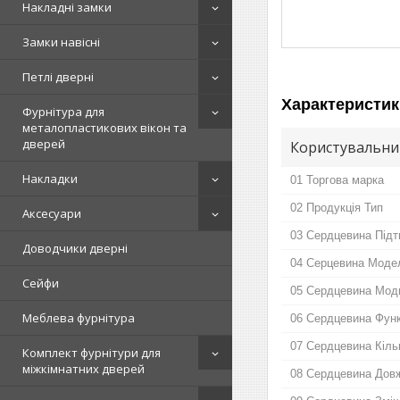
Накладні замки
Замки навісні
Петлі дверні
Характеристик
Фурнітура для
металопластикових вікон та
дверей
Користувальни
Накладки
01 Торгова марка
02 Продукція Тип
Аксесуари
03 Сердцевина Підт
Доводчики дверні
04 Серцевина Моде
Сейфи
05 Сердцевина Мод
Меблева фурнітура
06 Сердцевина Функ
07 Сердцевина Кіль
Комплект фурнітури для
міжкімнатних дверей
08 Сердцевина Дов