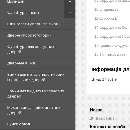
09 Сердцевина Змі
Циліндри
10 Сторона А
Фурнітура захисна
11 Сторона Б
Шпінгалети дверні та віконні
14 Сердцевина Колі
Дверні упори (стопори)
15 Сердцевина Про
17 Країна походжен
Фурнітура для розсувних
дверей+
18 Тип паковання
Дверные вічка
Інформація дл
Замки для металопластикових
і профільних дверей
Ціна:
17 951 ₴
Замки для вхідних і металевих
дверей
Механізми для міжкімнатних
дверей
Дім Замків
Ручки офісні