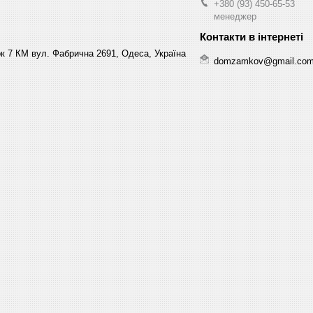
+380 (93) 450-65-53
менеджер
к 7 КМ вул. Фабрична 2691, Одеса, Україна
domzamkov@gmail.co