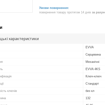
повернення товару протягом 14 днів
за раху
и
цькі характеристики
EVVA
Серцевина
ип
Механічні
ль
EVVA 4KS
ифікація
Ключ-ключ
ції
Стандарт
кість ключів
без кл
жина
132