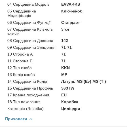
04 Серцевина Модель
EVVA 4KS
05 Сердцевина
Ключ-кноб
Модифікація
06 Сердцевина Функції
Стандарт
07 Сердцевина Кількість
3 кл
ключів
08 Сердцевина Довжина
142
09 Сердцевина Зміщення
71-71
10 Сторона А
71
11 Сторона Б
71
12 Тип кноба
KKN
13 Колір кноба
MP
14 Сердцевина Колір
Латунь MS (Ev) MS (Ti)
15 Сердцевина Профіль
363TW
17 Країна походження
EU
18 Тип паковання
Коробка
Категорія (Rozetka)
Циліндри
Приховати