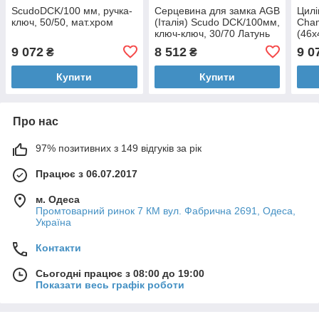
ScudoDCK/100 мм, ручка-
Серцевина для замка AGB
Цилі
ключ, 50/50, мат.хром
(Італія) Scudo DCK/100мм,
Cham
ключ-ключ, 30/70 Латунь
(46
полірована
ключ
9 072
8 512
9 0
₴
₴
ніке
Купити
Купити
Про нас
97% позитивних з 149 відгуків за рік
Працює з 06.07.2017
м. Одеса
Промтоварний ринок 7 КМ вул. Фабрична 2691, Одеса,
Україна
Контакти
Сьогодні працює з 08:00 до 19:00
Показати весь графік роботи