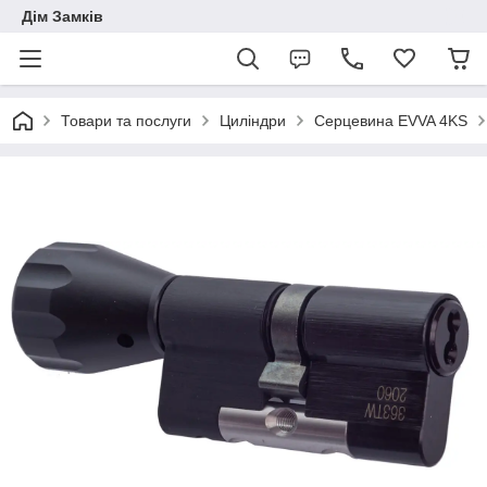
Дім Замків
Товари та послуги
Циліндри
Серцевина EVVA 4KS