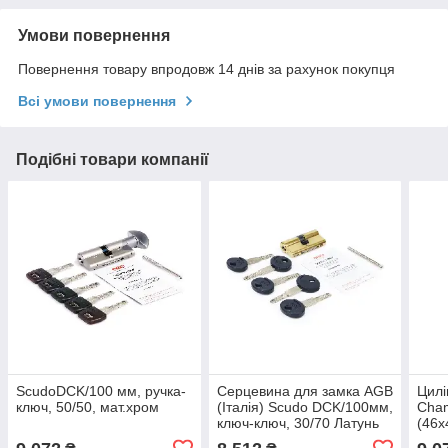
Умови повернення
Повернення товару впродовж 14 днів за рахунок покупця
Всі умови повернення
Подібні товари компанії
ScudoDCK/100 мм, ручка-
Серцевина для замка AGB
Цилі
ключ, 50/50, мат.хром
(Італія) Scudo DCK/100мм,
Cham
ключ-ключ, 30/70 Латунь
(46
полірована
ключ