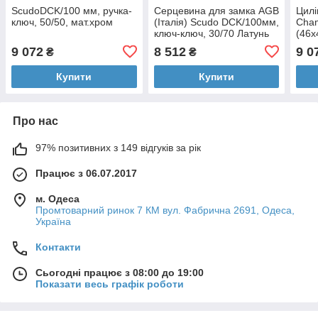
ScudoDCK/100 мм, ручка-
Серцевина для замка AGB
Цилі
ключ, 50/50, мат.хром
(Італія) Scudo DCK/100мм,
Cham
ключ-ключ, 30/70 Латунь
(46
полірована
ключ
9 072
8 512
9 0
₴
₴
ніке
Купити
Купити
Про нас
97% позитивних з 149 відгуків за рік
Працює з 06.07.2017
м. Одеса
Промтоварний ринок 7 КМ вул. Фабрична 2691, Одеса,
Україна
Контакти
Сьогодні працює з 08:00 до 19:00
Показати весь графік роботи