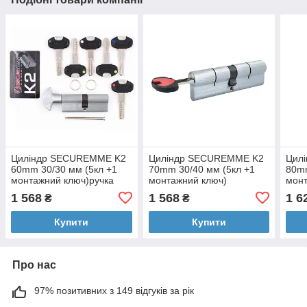
Циліндр SECUREMME K2
Циліндр SECUREMME K2
Цил
60mm 30/30 мм (5кл +1
70mm 30/40 мм (5кл +1
80mm
монтажний ключ)ручка
монтажний ключ)
монт
мат.хром 48124
мат.хром 48117
мат.
1 568
1 568
1 6
₴
₴
Купити
Купити
Про нас
97% позитивних з 149 відгуків за рік