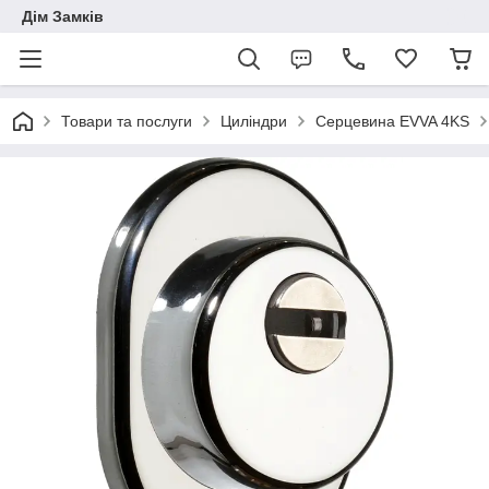
Дім Замків
Товари та послуги
Циліндри
Серцевина EVVA 4KS