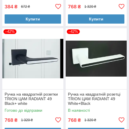
384
768
₴
₴
672 ₴
1 320 ₴
Купити
Купити
–42%
–42%
Ручка на квадратній розетки
Ручка на квадратній розетці
TRION ЦАМ RADIANT 49
TRION ЦАМ RADIANT 49
Black+ white
White+Black
Готово до відправки
В наявності
768
768
₴
₴
1 320 ₴
1 320 ₴