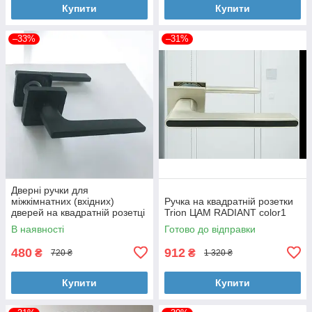
Купити
Купити
–33%
–31%
Дверні ручки для
міжкімнатних (вхідних)
Ручка на квадратній розетки
дверей на квадратній розетці
Trion ЦАМ RADIANT color1
TRION STELA AL-AL-74 MB
В наявності
Готово до відправки
(black)
480
912
₴
₴
720 ₴
1 320 ₴
Купити
Купити