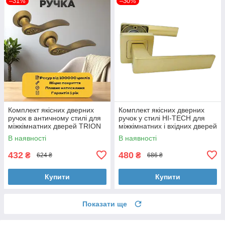
–31%
–30%
Комплект якісних дверних
Комплект якісних дверних
ручок в античному стилі для
ручок у стилі HI-TECH для
міжкімнатних дверей TRION
міжкімнатних і вхідних дверей
LICIDO AL-47 MCF
TRION FLASH AL -74 MBG
В наявності
В наявності
432
480
₴
₴
624 ₴
686 ₴
Купити
Купити
Показати ще