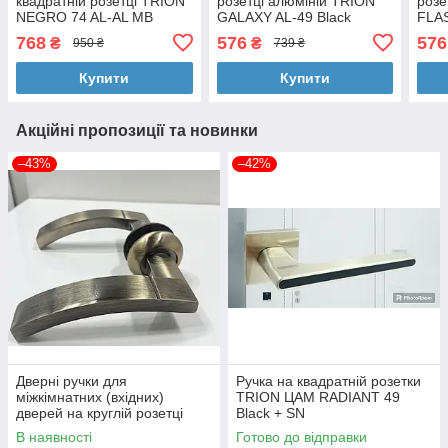
квадратній розетці TRION
розетці алюміній TRION
розе
NEGRO 74 AL-AL MB
GALAXY AL-49 Black
FLA
(black)
768
576
576
₴
₴
950 ₴
739 ₴
Купити
Купити
Акційні пропозиції та новинки
–43%
–42%
Дверні ручки для
Ручка на квадратній розетки
міжкімнатних (вхідних)
TRION ЦАМ RADIANT 49
дверей на круглій розетці
Black + SN
SAP Design PRIORA 026 AL
В наявності
Готово до відправки
AB