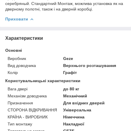
серебряный. Стандартний Монтаж, можлива установка як на
дверному полотні, також і на дверній коробці.
Приховати
Характеристики
Основні
Виробник
Geze
Вид доводчика
Верхнього розташування
Колір
Графіт
Користувальницькі характеристики
Вага двері
до 80 кг
Механізм доводчика
Механічний
Призначення
Для вхідних дверей
СТОРОНА ВІДКРИВАННЯ
Універсальна
КРАЇНА - ВИРОБНИК
Німеччина
Тип монтажу
Накладної
Торговельна марка
GEZE