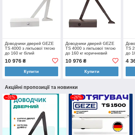
Доводчики дверей GEZE
Доводчики дверей GEZE
Дов
TS 4000 з ліктьової тягою
TS 4000 з ліктьової тягою
TS 2
до 160 кг білий
до 160 кг коричневий
до 1
10 976
10 976
4 3
₴
₴
Купити
Купити
Акційні пропозиції та новинки
–31%
–26%