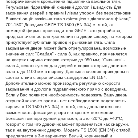
поворачиванием кронштейна підшипника важільної тяги.
Регульовані гідравлічний кінцевий дохлоп і швидкість Для
закривання дверей з правим і лівим упором без перестановки
В якості опції: важільна тяга з фіксацією з діапазоном фіксації
70°-150° Доводчик GEZE TS 1500 (EN 3/4) с тягой, от
немецкой фирмы-производителя GEZE - это устройство,
предназначенное для крепления на двери сверху, на котором
присутствует зубчатый привод и рычажная тяга. Сила
закрывания двери может быть отрегулирована, возможные
значения сил: "Слабая" - сила 3, как правило, применяется
на дверях ширина створки которых до 950 мм; "Сильная" -
сила 4, используется для дверей створка которых достигает
вплоть до 1100 мм в ширину. Данные значения приведены в
соответствии с европейским стандартом EN 1154.
Дополнительно можно производить регуляцию скорости
закрывания и дохлопа гидравлического прямо с доводчика.
Если у Вас появится необходимость подержать Вашу дверь
открытой какое-то время - нет необходимости подставлять
кирпич, в TS 1500 (EN 3/4) с тягой, есть дополнительная
возможность фиксации двери в открытом положении.
Большой температурный диапазон, а это -20°С до +40°С,
говорит о том что доводчик может применяться как снаружи,
так и на внутренних дверях. Модель TS 1500 (EN 3/4) с тягой,
предлагается в 3-х вариантах: Белый, коричневый и