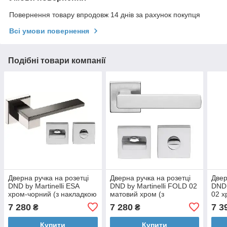
Повернення товару впродовж 14 днів за рахунок покупця
Всі умови повернення
Подібні товари компанії
Дверна ручка на розетці
Дверна ручка на розетці
Двер
DND by Martinelli ESA
DND by Martinelli FOLD 02
DND 
хром-чорний (з накладкою
матовий хром (з
02 
WC) ES14T-CNE
накладкою WC) F014T-
7 280
7 280
7 3
₴
₴
TCS
Купити
Купити