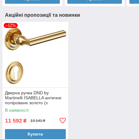
Акційні пропозиції та новинки
–12%
Дверна ручка DND by
Martinelli ISABELLA античне
поліроване золото (з
накладкою під циліндр)
В наявності
IS13Y-PVD-BG
11 592
₴
13 141 ₴
Купити