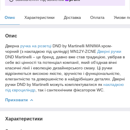
Опис
Характеристики
Доставка
Оплата
Умови п
Опис
Дверна
ручка на розетці
DND by Martinelli MINIMA хром-
чорний (з накладкою під циліндр) MN12Y-ZCNE
Дверні ручки
DND Martinelli – це бренд, давно вже став традицією, увібрав в
себе всі цінності та потенціал компанії, який об'єднав вічні
класичні лінії і еволюцію дизайнерського смаку. Ці ручки
відрізняються високою якістю, зручністю і функціональністю,
елегантністю та довершеністю в найдрібніших деталях. Дверні
ручки DND by Martinelli можуть комплектуватися як
накладкою
під євроциліндр
, так і сантехнічним фіксатором WC.
Приховати
Характеристики