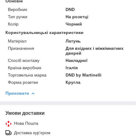
Основні
Виробник
DND
Тип ручки
На розетці
Колір
Чорний
Користувальницькі характеристики
Матеріал
Латунь
Призначення
Для вхідних і міжкімнатних
дверей
Спосіб монтажу
Накладної
Країна-виробник
Італія
Торговельна марка
DND by Martinelli
Форма розетки
Кругла
Приховати
Умови доставки
Нова Пошта
Доставка кур'єром