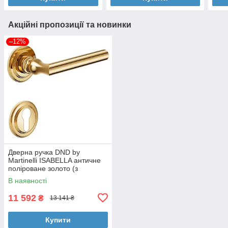
Акційні пропозиції та новинки
–12%
Дверна ручка DND by
Martinelli ISABELLA античне
поліроване золото (з
накладкою під циліндр)
В наявності
IS13Y-PVD-BG
11 592
₴
13 141 ₴
Купити