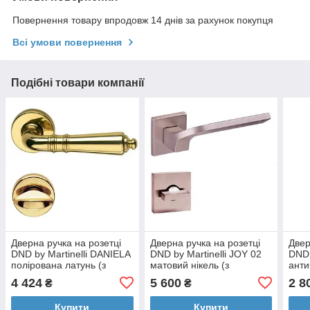
Повернення товару впродовж 14 днів за рахунок покупця
Всі умови повернення
Подібні товари компанії
Дверна ручка на розетці
Дверна ручка на розетці
Двер
DND by Martinelli DANIELA
DND by Martinelli JOY 02
DND 
полірована латунь (з
матовий нікель (з
анти
накладкою WC) 391/12T-
накладкою WC) J014Y-
391/
4 424
5 600
2 8
₴
₴
OLV
ZNS
Купити
Купити