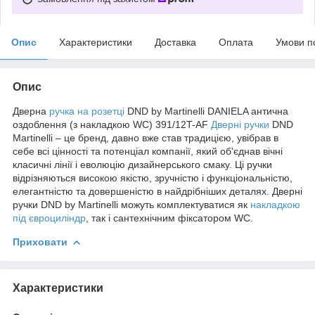
Опис
Характеристики
Доставка
Оплата
Умови п
Опис
Дверна
ручка на розетці
DND by Martinelli DANIELA антична
оздоблення (з накладкою WC) 391/12T-AF
Дверні ручки
DND
Martinelli – це бренд, давно вже став традицією, увібрав в
себе всі цінності та потенціал компанії, який об'єднав вічні
класичні лінії і еволюцію дизайнерського смаку. Ці ручки
відрізняються високою якістю, зручністю і функціональністю,
елегантністю та довершеністю в найдрібніших деталях. Дверні
ручки DND by Martinelli можуть комплектуватися як
накладкою
під євроциліндр
, так і сантехнічним фіксатором WC.
Приховати
Характеристики