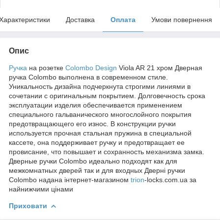
Характеристики
Доставка
Оплата
Умови повернення
Опис
Ручка
на розетке
Colombo Design
Viola AR 21 хром Дверная
ручка Colombo выполнена в современном стиле.
Уникальность дизайна подчеркнута строгими линиями в
сочетании с оригинальным покрытием. Долговечность срока
эксплуатации изделия обеспечивается применением
специального гальванического многослойного покрытия
предотвращающего его износ. В конструкции ручки
используется прочная стальная пружина в специальной
кассете, она поддерживает ручку и предотвращает ее
провисание, что повышает и сохранность механизма замка.
Дверные ручки Colombo идеально подходят как для
межкомнатных дверей так и для входных Дверні ручки
Colombo надана інтернет-магазином
trion
-locks.com.ua за
найнижчими цінами
Приховати