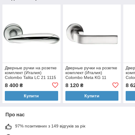
Дверные ручки на розетке
Дверные ручки на розетке
Двер
комплект (Италия)
комплект (Италия)
комп
Colombo Talita LC 21 1115
Colombo Meta KG 11
Colo
матовый хром/хром
11778 матовый хром
3030
8 400
8 120
8 6
₴
₴
Купити
Купити
Про нас
97% позитивних з 149 відгуків за рік