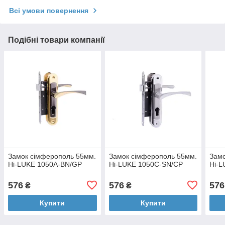
Всі умови повернення
Подібні товари компанії
Замок сімферополь 55мм.
Замок сімферополь 55мм.
Замо
Hi-LUKE 1050A-BN/GP
Hi-LUKE 1050C-SN/CP
Hi-L
576
576
576
₴
₴
Купити
Купити