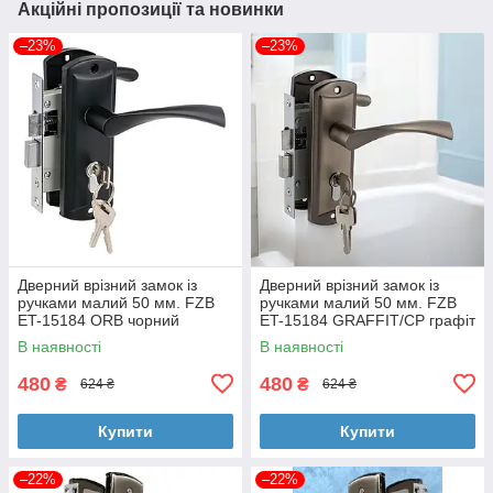
Акційні пропозиції та новинки
–23%
–23%
Дверний врізний замок із
Дверний врізний замок із
ручками малий 50 мм. FZB
ручками малий 50 мм. FZB
ET-15184 ORB чорний
ET-15184 GRAFFIT/CP графіт
В наявності
В наявності
480
480
₴
₴
624 ₴
624 ₴
Купити
Купити
–22%
–22%