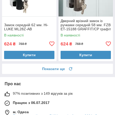
Дверний врізний замок із
Замок середній 62 мм. Hi-
ручками середній 58 мм. FZB
LUKE ML28Z-AB
ET-15188 GRAFFIT/CP графіт
В наявності
В наявності
624
624
₴
₴
768 ₴
768 ₴
Купити
Купити
Показати ще
Про нас
97% позитивних з 149 відгуків за рік
Працює з 06.07.2017
м. Одеса