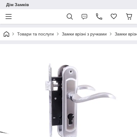
Дім Замків
Товари та послуги
Замки врізні з ручками
Замки вріз