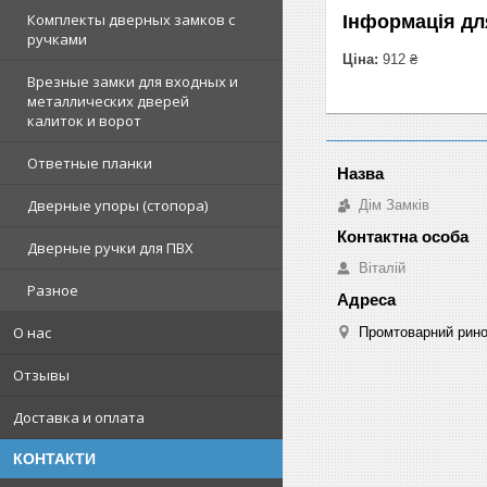
Комплекты дверных замков с
Інформація дл
ручками
Ціна:
912 ₴
Врезные замки для входных и
металлических дверей
калиток и ворот
Ответные планки
Дверные упоры (стопора)
Дім Замків
Дверные ручки для ПВХ
Віталій
Разное
О нас
Промтоварний рино
Отзывы
Доставка и оплата
КОНТАКТИ