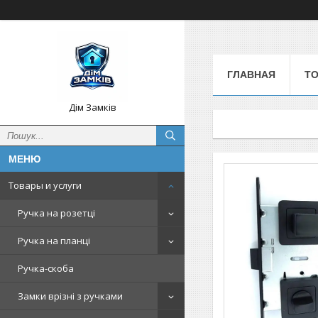
ГЛАВНАЯ
Т
Дім Замків
Товары и услуги
Ручка на розетці
Ручка на планці
Ручка-скоба
Замки врізні з ручками