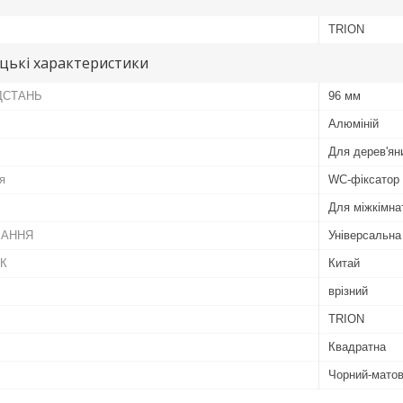
TRION
цькі характеристики
ДСТАНЬ
96 мм
Алюміній
Для дерев'ян
я
WC-фіксатор
Для міжкімна
ВАННЯ
Універсальна
ИК
Китай
врізний
TRION
Квадратна
Чорний-мато