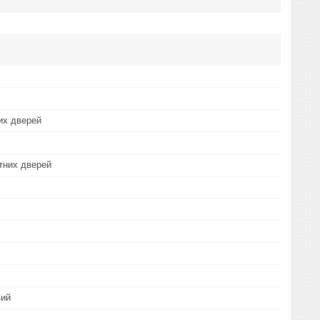
их дверей
тних дверей
вий