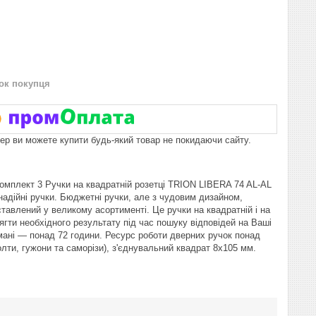
нок покупця
пер ви можете купити будь-який товар не покидаючи сайту.
омплект 3 Ручки на квадратній розетці TRION LIBERA 74 AL-AL
надійні ручки. Бюджетні ручки, але з чудовим дизайном,
авлений у великому асортименті. Це ручки на квадратній і на
гти необхідного результату під час пошуку відповідей на Ваші
умані — понад 72 години. Ресурс роботи дверних ручок понад
олти, гужони та саморізи), з'єднувальний квадрат 8x105 мм.