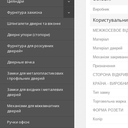
Циліндри
Виробник
Фурнітура захисна
Користувальни
Шпінгалети дверні та віконні
МЕЖЖОСЕВОЕ ВІ
Дверні упори (стопори)
Матеріал
Фурнітура для розсувних
Матеріал дверей
дверей+
Механізм закриванн
Дверные вічка
Призначення
Замки для металопластикових
СТОРОНА ВІДКРИ
і профільних дверей
КРАЇНА - ВИРОБН
Замки для вхідних і металевих
Тип замку
дверей
Торговельна марка
Механізми для міжкімнатних
ФОРМА РОЗЕТИ
дверей
Колір
Ручки офісні