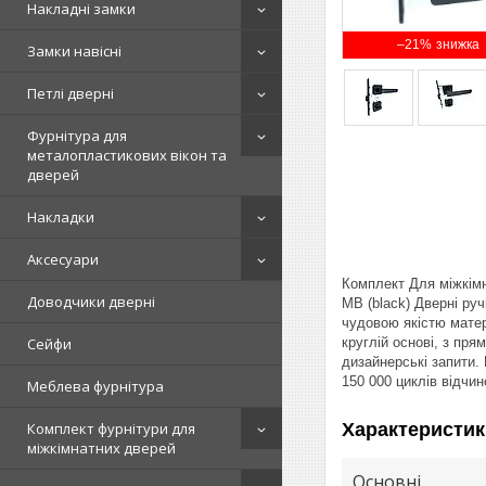
Накладні замки
–21%
Замки навісні
Петлі дверні
Фурнітура для
металопластикових вікон та
дверей
Накладки
Аксесуари
Комплект Для міжкімн
Доводчики дверні
MB (black) Дверні ру
чудовою якістю матер
круглій основі, з пр
Сейфи
дизайнерські запити.
150 000 циклів відчи
Меблева фурнітура
Характеристик
Комплект фурнітури для
міжкімнатних дверей
Основні