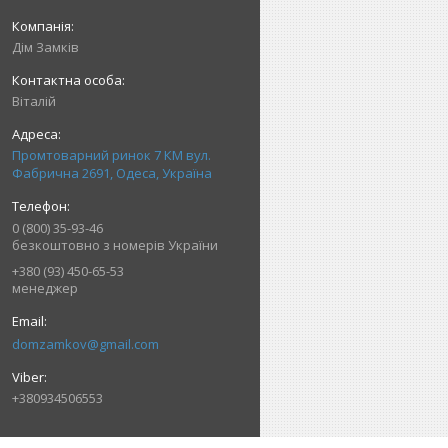
Дім Замків
Віталій
Промтоварний ринок 7 КМ вул.
Фабрична 2691, Одеса, Україна
0 (800) 35-93-46
безкоштовно з номерів України
+380 (93) 450-65-53
менеджер
domzamkov@gmail.com
+380934506553