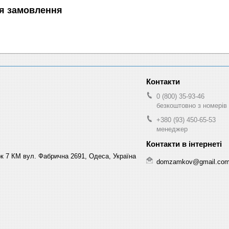
я замовлення
0 (800) 35-93-46
безкоштовно з номерів 
+380 (93) 450-65-53
менеджер
к 7 КМ вул. Фабрична 2691, Одеса, Україна
domzamkov@gmail.co