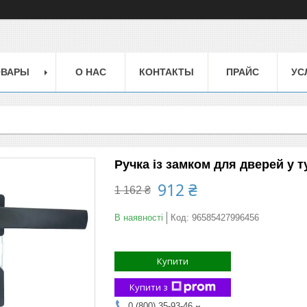
ОВАРЫ
О НАС
КОНТАКТЫ
ПРАЙС
УС
Ручка із замком для дверей у 
912 ₴
1 162 ₴
В наявності
Код:
96585427996456
Купити
Купити з
0 (800) 35-93-46