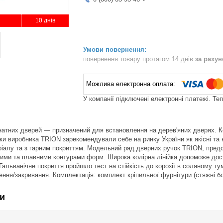
10 днів
повернення товару протягом 14 днів
за раху
У компанії підключені електронні платежі. Те
атних дверей — призначений для встановлення на дерев'яних дверях. К
чки виробника TRION зарекомендували себе на ринку України як якісні та 
іалу та з гарним покриттям. Модельний ряд дверних ручок TRION, предст
ямими та плавними контурами форм. Широка колірна лінійка допоможе дося
 Гальванічне покриття пройшло тест на стійкість до корозії в соляному т
нення/закривання. Комплектація: комплект кріпильної фурнітури (стяжні б
и