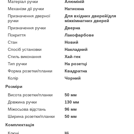
Матеріал ручки
Алюміній
Механізм дії ручки
Натискна
Призначення дверної
Для вхідних дверей/для
ручки
міжкімнатних дверей
Призначення ручки
Дверна
Покриття
Лакофарбове
Стан
Новий
Спосіб установки
Накладний
Стиль виконання
Хай-тек
Тип ручки
На розетці
Форма розетки/планки
Квадратна
Колір
Чорний
Розміри
Висота розетки/планки
50 мм
Довжина ручки
130 мм
Міжосьова відстань
96 мм
Ширина розетки/планки
50 мм
Комплектація
Ключі
Ні