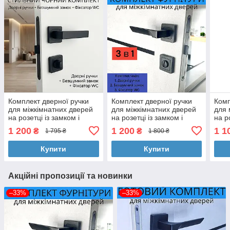
Комплект дверної ручки
Комплект дверної ручки
Комп
для міжкімнатних дверей
для міжкімнатних дверей
для 
на розетці із замком і
на розетці із замком і
на р
клямкою TRION FLASH Z-
клямкою TRION CAPRI Z-
кля
1 200
1 200
1 1
₴
₴
1 795 ₴
1 800 ₴
74 Black чорний
74 Black чорний
AL-4
Купити
Купити
Акційні пропозиції та новинки
–33%
–33%