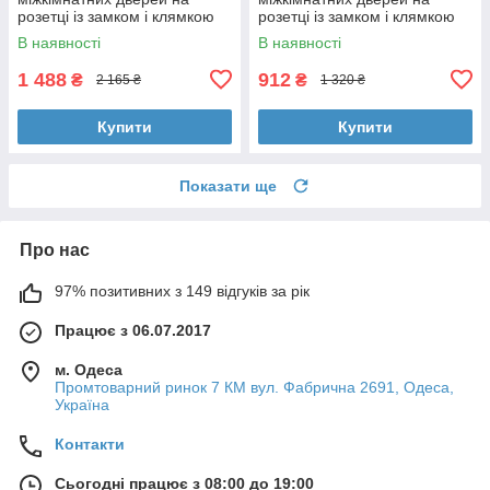
розетці із замком і клямкою
розетці із замком і клямкою
TRION RADIANT Z-49 Black
TRION CARMEN AL-74 Black
В наявності
В наявності
чорний
чорний
1 488
912
₴
₴
2 165 ₴
1 320 ₴
Купити
Купити
Показати ще
Про нас
97% позитивних з 149 відгуків за рік
Працює з 06.07.2017
м. Одеса
Промтоварний ринок 7 КМ вул. Фабрична 2691, Одеса,
Україна
Контакти
Сьогодні працює з 08:00 до 19:00