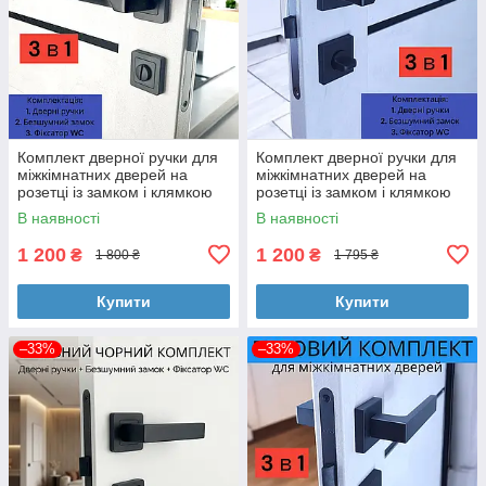
Комплект дверної ручки для
Комплект дверної ручки для
міжкімнатних дверей на
міжкімнатних дверей на
розетці із замком і клямкою
розетці із замком і клямкою
TRION CAPRI Z-74 Black
TRION CAPRI Z-49 Black
В наявності
В наявності
чорний
чорний
1 200
1 200
₴
₴
1 800 ₴
1 795 ₴
Купити
Купити
–33%
–33%