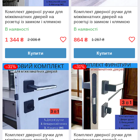
Комплект дверної ручки для
Комплект дверної ручки для
міжкімнатних дверей на
міжкімнатних дверей на
розетці із замком і клямкою
розетці із замком і клямкою
TRION MARS Z-49 Black
TRION TERZO AL-74 Black
В наявності
В наявності
чорний
чорний
1 344
864
₴
₴
2 006 ₴
1 267 ₴
Купити
Купити
–31%
–31%
Комплект дверної ручки для
Комплект дверної ручки для
міжкімнатних дверей на
міжкімнатних дверей на