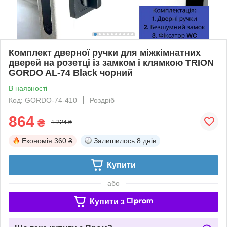
Комплект дверної ручки для міжкімнатних
дверей на розетці із замком і клямкою TRION
GORDO AL-74 Black чорний
В наявності
Код: GORDO-74-410
Роздріб
864
₴
1 224 ₴
Економія
360 ₴
Залишилось
8 днів
Купити
або
Купити з