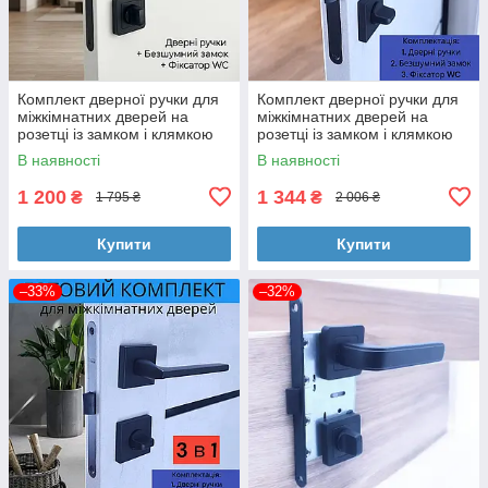
Комплект дверної ручки для
Комплект дверної ручки для
міжкімнатних дверей на
міжкімнатних дверей на
розетці із замком і клямкою
розетці із замком і клямкою
TRION FLASH Z-74 Black
TRION FLASH Z-49 Black
В наявності
В наявності
чорний
чорний
1 200
1 344
₴
₴
1 795 ₴
2 006 ₴
Купити
Купити
–33%
–32%