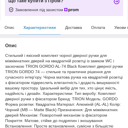
Що таке купити з Пром?
Замовлення під захистом
Опис
Характеристики
Доставка
Оплата
Умови 
Опис
Стильний і якісний комплект чорної дверної ручки для
міжкімнатних дверей на квадратній розетці із замком WC і
заскочкою TRION GORDO AL-74 Black Комплект дверної ручки
TRION GORDO 74 — стильне та практичне рішення для
сучасного інтер'єру. Чорна матова ручка на квадратній розетці
з фіксатором підкреслить елегантність і додасть вишуканості
вашому простору. Ідеальний вибір для тих, хто цінує якість,
надійність і дизайн. Характеристики: Тип виробу: Комплект
дверної ручки з фіксатором Бренд: TRION Модель: GORDO
Форма розетки: Квадратна Матеріал: Алюміній (AL-AL) Колір:
Чорний (MB — Matte Black) Призначення: Для міжкімнатних
дверей Механізм: Поворотний механізм із фіксатором
Покриття: Матове, стійке до подряпин і зношування
Встановлення: Просте встановлення, сумісне з більшістю