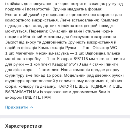
і стійкість до зношування, а чорне покриття захищає ручку від
подряпин і потертостей. Зручна квадратна форма:
Елегантний дизайн у поєднанні з ергономічною формою для
комфортного використання. Легке встановлення: Комплект
підходить для стандартних міжкімнатних дверей і швидко
монтується. Переваги: Сучасний дизайн і стильне чорне
покриття Магнітний механізм для безшумного закривання
Захист від зносу та довговічність Зручність використання й
надійна фіксація Комплектація Ручки — 2 шт. Фіксатор WC —
1 шт. Магнітний механізм-засувка — 1 шт. Відповідна планка
магнітна в коробку — 1 шт. Квадрат 8*8*115 мм + стяжні гвинти
для ручки — 1 комплект Квадрат 6*6*70 мм + стяжні гвинти
для фіксатора — 1 комплект Наша компанія продає дверну
фурнітуру вже понад 15 років. Модельний ряд дверних ручок і
фурнітури представлений у величезному асортименті, різних
форм, кольору та дизайну. НАЖУЙТЕ ЩОБ ПОДИВАТИ ЄЩЕ
ВАРІАНІАНТИ Ми із задоволенням допоможемо Вам із
вибором ПИШИТЕ НАМ
Приховати
Характеристики