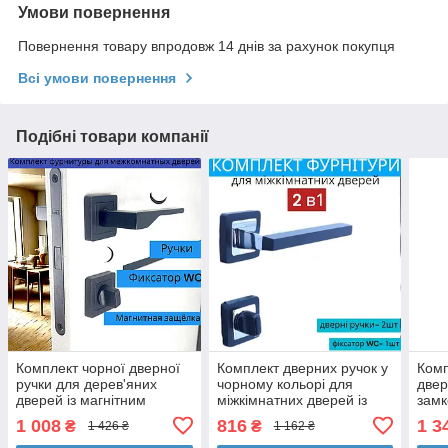
Умови повернення
Повернення товару впродовж 14 днів за рахунок покупця
Всі умови повернення
Подібні товари компанії
Комплект чорної дверної
Комплект дверних ручок у
Комп
ручки для дерев'яних
чорному кольорі для
двер
дверей із магнітним
міжкімнатних дверей із
замк
замком і фіксатором WC
фіксатором WC TRION
чорн
1 008
816
1 3
₴
₴
1 426 ₴
1 162 ₴
TRION ZERO AL-74 Black
DANZA Z-74 MB/CP (black
NUEV