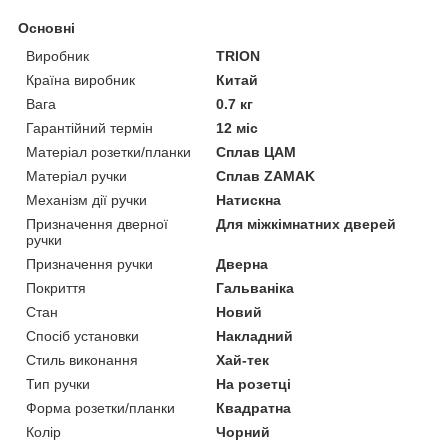
Основні
Виробник
TRION
Країна виробник
Китай
Вага
0.7 кг
Гарантійний термін
12 міс
Матеріал розетки/планки
Сплав ЦАМ
Матеріал ручки
Сплав ZAMAK
Механізм дії ручки
Натискна
Призначення дверної
Для міжкімнатних дверей
ручки
Призначення ручки
Дверна
Покриття
Гальваніка
Стан
Новий
Спосіб установки
Накладний
Стиль виконання
Хай-тек
Тип ручки
На розетці
Форма розетки/планки
Квадратна
Колір
Чорний