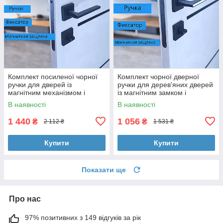
Комплект посиленої чорної
Комплект чорної дверної
ручки для дверей із
ручки для дерев'яних дверей
магнітним механізмом і
із магнітним замком і
фіксатором WC TRION MARS
фіксатором TRION RADIANT
В наявності
В наявності
Z-49 Black
AL-49 Black
1 440
1 056
₴
₴
2 112 ₴
1 531 ₴
Купити
Купити
Показати ще
Про нас
97% позитивних з 149 відгуків за рік