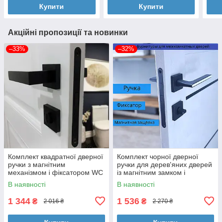
Купити
Купити
Акційні пропозиції та новинки
–33%
–32%
Комплект квадратної дверної
Комплект чорної дверної
ручки з магнітним
ручки для дерев'яних дверей
механізмом і фіксатором WC
із магнітним замком і
TRION FLASH 49 Black
фіксатором TRION RADIANT
В наявності
В наявності
чорний
Z-49 Black
1 344
1 536
₴
₴
2 016 ₴
2 270 ₴