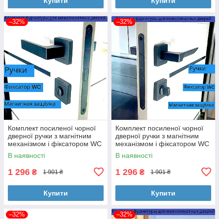
Купити
Купити
–32%
–32%
Комплект посиленої чорної
Комплект посиленої чорної
дверної ручки з магнітним
дверної ручки з магнітним
механізмом і фіксатором WC
механізмом і фіксатором WC
TRION FLASH Z-74 Black
TRION CAPRI Z-74 Black
В наявності
В наявності
1 296
1 296
₴
₴
1 901 ₴
1 901 ₴
Купити
Купити
–32%
–32%