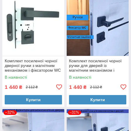
Комплект посиленої чорної
Комплект посиленої чорної
дверної ручки з магнітним
ручки для дверей із
механізмом і фіксатором WC
магнітним механізмом і
TRION FLASH Z-49 Black
фіксатором WC TRION
В наявності
В наявності
CAPRI Z-49 Black
1 440
1 440
₴
₴
2 112 ₴
2 112 ₴
Купити
Купити
–32%
–31%