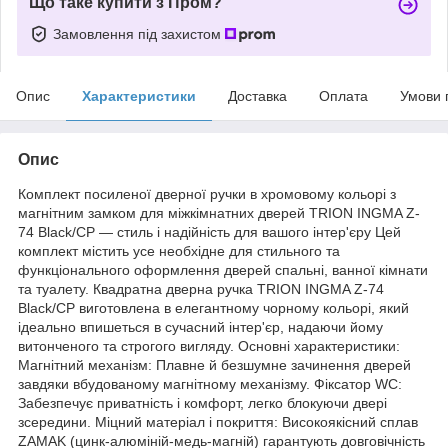
Що таке купити з Пром?
Замовлення під захистом
Опис
Характеристики
Доставка
Оплата
Умови 
Опис
Комплект посиленої дверної ручки в хромовому кольорі з
магнітним замком для міжкімнатних дверей TRION INGMA Z-
74 Black/CP — стиль і надійність для вашого інтер'єру Цей
комплект містить усе необхідне для стильного та
функціонального оформлення дверей спальні, ванної кімнати
та туалету. Квадратна дверна ручка TRION INGMA Z-74
Black/CP виготовлена в елегантному чорному кольорі, який
ідеально впишеться в сучасний інтер'єр, надаючи йому
витонченого та строгого вигляду. Основні характеристики:
Магнітний механізм: Плавне й безшумне зачинення дверей
завдяки вбудованому магнітному механізму. Фіксатор WC:
Забезпечує приватність і комфорт, легко блокуючи двері
зсередини. Міцний матеріал і покриття: Високоякісний сплав
ZAMAK (цинк-алюміній-медь-магній) гарантують довговічність