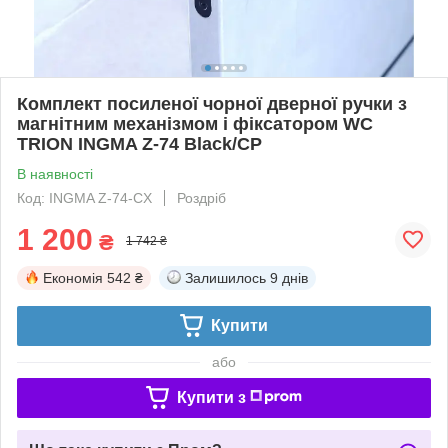
Комплект посиленої чорної дверної ручки з
магнітним механізмом і фіксатором WC
TRION INGMA Z-74 Black/CP
В наявності
Код: INGMA Z-74-CX
Роздріб
1 200
₴
1 742 ₴
Економія
542 ₴
Залишилось
9 днів
Купити
або
Купити з