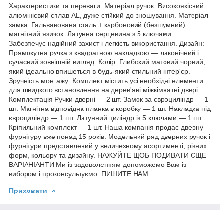
Характеристики та переваги: Матеріал ручок: Високоякісний
алюмінієвий сплав AL, дуже стійкий до зношування. Матеріал
замка: Гальванована сталь + карбоновий (безшумний)
магнітний язичок. Латунна серцевина з 5 ключами:
Забезпечує надійний захист і легкість використання. Дизайн:
Прямокутна ручка з квадратною накладкою — лаконічний і
сучасний зовнішній вигляд. Колір: Глибокий матовий чорний,
який ідеально впишеться в будь-який стильний інтер'єр.
Зручність монтажу: Комплект містить усі необхідні елементи
для швидкого встановлення на дерев'яні міжкімнатні двері.
Комплектація Ручки дверні — 2 шт. Замок за євроциліндр — 1
шт. Магнітна відповідна планка в коробку — 1 шт. Накладка під
євроциліндр — 1 шт. Латунний циліндр із 5 ключами — 1 шт.
Кріпильний комплект — 1 шт. Наша компанія продає дверну
фурнітуру вже понад 15 років. Модельний ряд дверних ручок і
фурнітури представлений у величезному асортименті, різних
форм, кольору та дизайну. НАЖУЙТЕ ЩОБ ПОДИВАТИ ЄЩЕ
ВАРІАНІАНТИ Ми із задоволенням допоможемо Вам із
вибором і проконсультуємо: ПИШИТЕ НАМ
Приховати