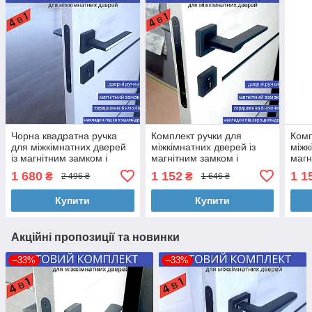
Чорна квадратна ручка
Комплект ручки для
Комп
для міжкімнатних дверей
міжкімнатних дверей із
міжк
із магнітним замком і
магнітним замком і
магн
циліндром 5 ключіTRION
циліндром у чорному
цилі
1 680
1 152
1 1
₴
₴
2 496 ₴
1 646 ₴
RADIANT Z-49 Black
кольорі TRION ELECTRA
коль
AL-74 Black
74 B
Купити
Купити
Акційні пропозиції та новинки
–33%
–33%