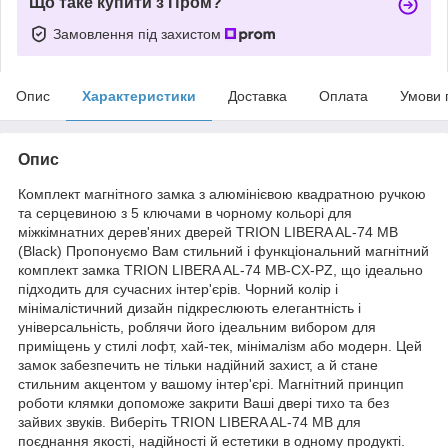
Що таке купити з Пром?
Замовлення під захистом
Опис
Характеристики
Доставка
Оплата
Умови 
Опис
Комплект магнітного замка з алюмінієвою квадратною ручкою
та серцевиною з 5 ключами в чорному кольорі для
міжкімнатних дерев'яних дверей TRION LIBERA AL-74 MB
(Black) Пропонуємо Вам стильний і функціональний магнітний
комплект замка TRION LIBERA AL-74 MB-CX-PZ, що ідеально
підходить для сучасних інтер'єрів. Чорний колір і
мінімалістичний дизайн підкреслюють елегантність і
універсальність, роблячи його ідеальним вибором для
приміщень у стилі лофт, хай-тек, мінімалізм або модерн. Цей
замок забезпечить не тільки надійний захист, а й стане
стильним акцентом у вашому інтер'єрі. Магнітний принцип
роботи клямки допоможе закрити Ваші двері тихо та без
зайвих звуків. Виберіть TRION LIBERA AL-74 MB для
поєднання якості, надійності й естетики в одному продукті.