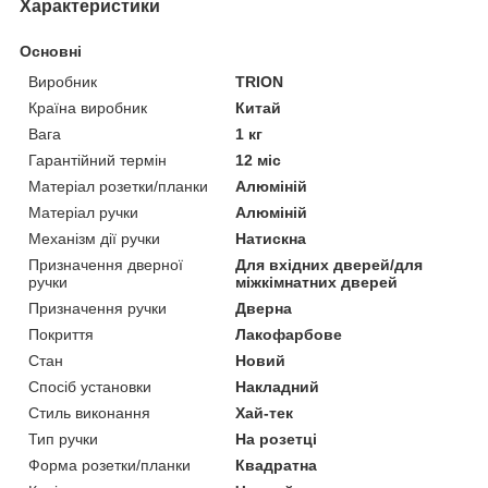
Характеристики
Основні
Виробник
TRION
Країна виробник
Китай
Вага
1 кг
Гарантійний термін
12 міс
Матеріал розетки/планки
Алюміній
Матеріал ручки
Алюміній
Механізм дії ручки
Натискна
Призначення дверної
Для вхідних дверей/для
ручки
міжкімнатних дверей
Призначення ручки
Дверна
Покриття
Лакофарбове
Стан
Новий
Спосіб установки
Накладний
Стиль виконання
Хай-тек
Тип ручки
На розетці
Форма розетки/планки
Квадратна