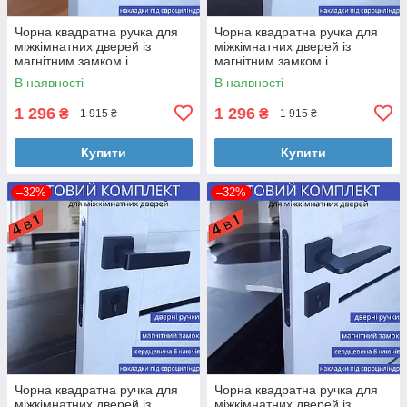
Чорна квадратна ручка для
Чорна квадратна ручка для
міжкімнатних дверей із
міжкімнатних дверей із
магнітним замком і
магнітним замком і
циліндром 5 ключіTRION
циліндром 5 ключіTRION
В наявності
В наявності
LIBERA AL-49 Black
GALAXY AL-49 Black
1 296
1 296
₴
₴
1 915 ₴
1 915 ₴
Купити
Купити
–32%
–32%
Чорна квадратна ручка для
Чорна квадратна ручка для
міжкімнатних дверей із
міжкімнатних дверей із