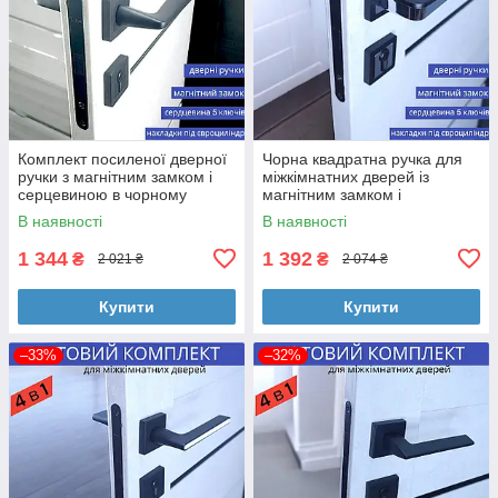
Комплект посиленої дверної
Чорна квадратна ручка для
ручки з магнітним замком і
міжкімнатних дверей із
серцевиною в чорному
магнітним замком і
кольорі TRION NUEVO Z-74
циліндром 5 ключіTRION
В наявності
В наявності
Black
INGMA Z-74 Black
1 344
1 392
₴
₴
2 021 ₴
2 074 ₴
Купити
Купити
–33%
–32%