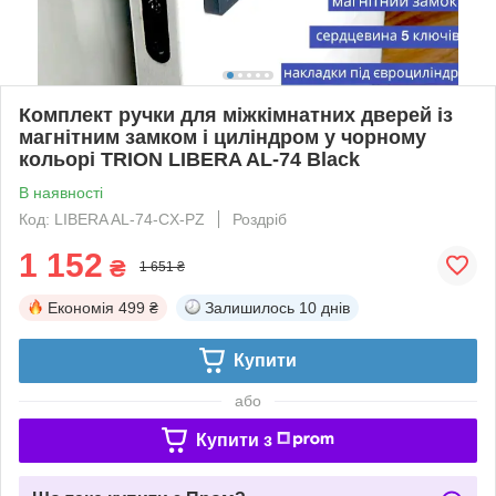
Комплект ручки для міжкімнатних дверей із
магнітним замком і циліндром у чорному
кольорі TRION LIBERA AL-74 Black
В наявності
Код: LIBERA AL-74-CX-PZ
Роздріб
1 152
₴
1 651 ₴
Економія
499 ₴
Залишилось
10 днів
Купити
або
Купити з