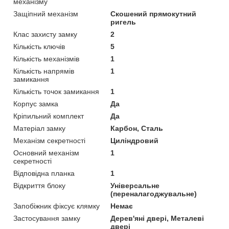
механізму
Защіпний механізм
Скошений прямокутний
ригель
Клас захисту замку
2
Кількість ключів
5
Кількість механізмів
1
Кількість напрямів
1
замикання
Кількість точок замикання
1
Корпус замка
Да
Кріпильний комплект
Да
Матеріал замку
Карбон, Сталь
Механізм секретності
Циліндровий
Основний механізм
1
секретності
Відповідна планка
1
Відкриття блоку
Універсальне
(переналагоджувальне)
Запобіжник фіксує клямку
Немає
Застосування замку
Дерев'яні двері, Металеві
двері