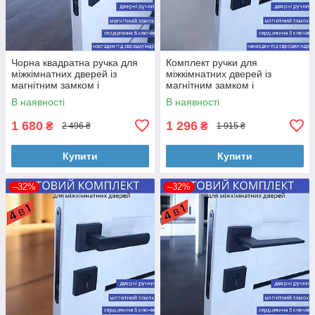
Чорна квадратна ручка для
Комплект ручки для
міжкімнатних дверей із
міжкімнатних дверей із
магнітним замком і
магнітним замком і
циліндром 5 ключіTRION
циліндром у чорному кольорі
В наявності
В наявності
RADIANT Z-49 Black
TRION GRECO AL-49 Black
1 680
1 296
₴
₴
2 496 ₴
1 915 ₴
Купити
Купити
–32%
–32%