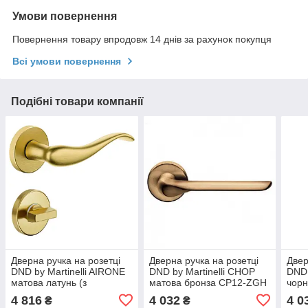
Умови повернення
Повернення товару впродовж 14 днів за рахунок покупця
Всі умови повернення
Подібні товари компанії
Дверна ручка на розетці
Дверна ручка на розетці
Двер
DND by Martinelli AIRONE
DND by Martinelli CHOP
DND 
матова латунь (з
матова бронза CP12-ZGH
чорн
накладкою WC) 603/12T-
IK1
4 816
4 032
4 0
₴
₴
OS