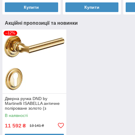
Купити
Купити
Акційні пропозиції та новинки
–12%
Дверна ручка DND by
Martinelli ISABELLA античне
поліроване золото (з
накладкою під циліндр)
В наявності
IS13Y-PVD-BG
11 592
₴
13 141 ₴