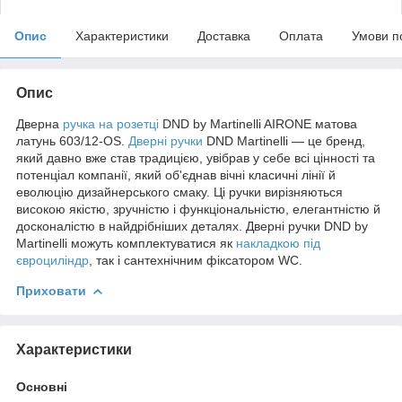
Опис
Характеристики
Доставка
Оплата
Умови п
Опис
Дверна
ручка на розетці
DND by Martinelli AIRONE матова
латунь 603/12-OS.
Дверні ручки
DND Martinelli — це бренд,
який давно вже став традицією, увібрав у себе всі цінності та
потенціал компанії, який об'єднав вічні класичні лінії й
еволюцію дизайнерського смаку. Ці ручки вирізняються
високою якістю, зручністю і функціональністю, елегантністю й
досконалістю в найдрібніших деталях. Дверні ручки DND by
Martinelli можуть комплектуватися як
накладкою під
євроциліндр
, так і сантехнічним фіксатором WC.
Приховати
Характеристики
Основні