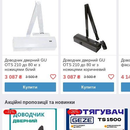
Доводчик дверний GU
Доводчик дверний GU
Дово
OTS 210 до 80 кг з
OTS 210 до 80 кг з
фікс
ножицями білий
ножицями коричневий
3 087
3 087
4 1
₴
₴
3 500 ₴
3 500 ₴
Купити
Купити
Акційні пропозиції та новинки
–31%
–26%