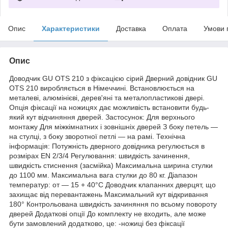
Опис
Характеристики
Доставка
Оплата
Умови 
Опис
Доводчик GU OTS 210 з фіксацією сірий Дверний довідник GU
OTS 210 виробляється в Німеччині. Встановлюється на
металеві, алюмінієві, дерев'яні та металопластикові двері.
Опція фіксації на ножицях дає можливість встановити будь-
який кут відчиняння дверей. Застосунок: Для верхнього
монтажу Для міжкімнатних і зовнішніх дверей З боку петель —
на стулці, з боку зворотної петлі — на рамі. Технічна
інформація: Потужність дверного довідника регулюється в
розмірах EN 2/3/4 Регулювання: швидкість зачинення,
швидкість стиснення (засмійка) Максимальна ширина стулки
до 1100 мм. Максимальна вага стулки до 80 кг. Діапазон
температур: от ― 15 + 40°C Доводчик клапанних дверцят, що
захищає від перевантажень Максимальний кут відкривання
180° Контрольована швидкість зачиняння по всьому повороту
дверей Додаткові опції До комплекту не входить, але може
бути замовлений додатково, це: -ножиці без фіксації