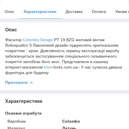
Опис
Характеристики
Доставка
Оплата
Умови 
Опис
Фіксатор
Colombo Design
PT 19 BZG матовий вінтаж
Roboquattro S Лаконічний дизайн підкреслять оригінальним
покриттям - хром. Довговічність терміну експлуатації виробу
забезпечується застосуванням спеціального гальванічного
покриття запобігає його знос. Представлена в нашому
інтернет-магазином
trion
-locks.com.ua– У нас сучасна дверна
фурнітура для будинку
Приховати
Характеристики
Основні атрибути
Виробник
Colombo
Матеріал
Латунь