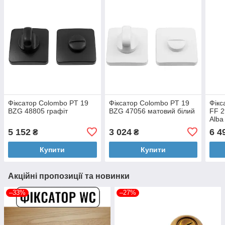
Фіксатор Colombo PT 19
Фіксатор Colombo PT 19
Фікс
BZG 48805 графіт
BZG 47056 матовий білий
FF 2
Alba
5 152
3 024
6 4
₴
₴
Купити
Купити
Акційні пропозиції та новинки
–33%
–27%