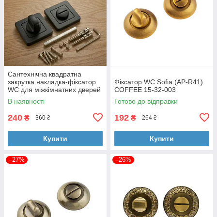
Сантехнічна квадратна
закрутка накладка-фіксатор
Фіксатор WC Sofia (AP-R41)
WC для міжкімнатних дверей
COFFEE 15-32-003
TRION WC AL-74
В наявності
Готово до відправки
240
192
₴
₴
360 ₴
264 ₴
Купити
Купити
–27%
–26%