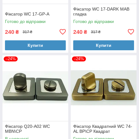
Фіксатор WC 17-DARK MAB
Фіксатор WC 17-GP-A
гладка
Готово до відправки
Готово до відправки
240
240
₴
₴
317 ₴
317 ₴
Купити
Купити
–24%
–24%
Фіксатор Q20-A02 WC
Фіксатор Квадратний WC 74-
MBN\CP
AL BP\CP Квадрат
В наявності
Готово до відправки