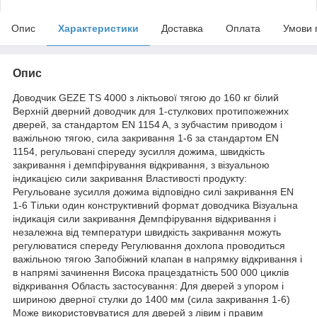
Опис
Характеристики
Доставка
Оплата
Умови 
Опис
Доводчик GEZE TS 4000 з ліктьової тягою до 160 кг білий
Верхній дверний доводчик для 1-стулкових протипожежних
дверей, за стандартом EN 1154 A, з зубчастим приводом і
важільною тягою, сила закривання 1-6 за стандартом EN
1154, регульовані спереду зусилля дожима, швидкість
закривання і демпфірування відкривання, з візуальною
індикацією сили закривання Властивості продукту:
Регульоване зусилля дожима відповідно силі закривання EN
1-6 Тільки один конструктивний формат доводчика Візуальна
індикація сили закривання Демпфірування відкривання і
незалежна від температури швидкість закривання можуть
регулюватися спереду Регулювання дохлопа проводиться
важільною тягою Запобіжний клапан в напрямку відкривання і
в напрямі зачинення Висока працездатність 500 000 циклів
відкривання Область застосування: Для дверей з упором і
шириною дверної стулки до 1400 мм (сила закривання 1-6)
Може використовуватися для дверей з лівим і правим