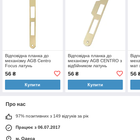
Відповідна планка до
Відповідна планка до
Відп
механізму AGB Centro
механізму AGB CENTRO з
меха
Focus латунь
відбійником латунь
мат 
B01000.05.03
56
56
56
₴
₴
Купити
Купити
Про нас
97% позитивних з 149 відгуків за рік
Працює з 06.07.2017
м. Одеса